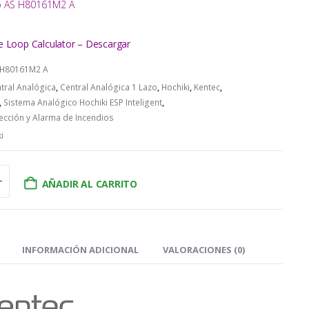
o AS H80161M2 A
e Loop Calculator – Descargar
 H80161M2 A
tral Analógica
,
Central Analógica 1 Lazo
,
Hochiki
,
Kentec
,
,
Sistema Analógico Hochiki ESP Inteligent
,
ección y Alarma de Incendios
i
AÑADIR AL CARRITO
INFORMACIÓN ADICIONAL
VALORACIONES (0)