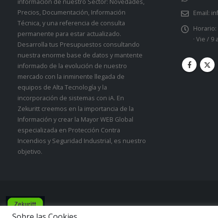
información de nuestro Sector: Novedades,
Precios, Documentación, Información
Email:
in
Técnica, y una referencia de consulta
Horario:
permanente para estar actualizado.
· Vie / 9
Desarrolla tus Presupuestos consultando
nuestra enorme base de datos y mantente
informado de la evolución de nuestro
mercado con la inminente llegada de
equipos de Alta Tecnología y la
incorporación de sistemas con iA. En
Zekuritt creemos en la importancia de la
Información y crear la Mayor WEB Global
especializada en Protección Contra
Incendios y Seguridad Industrial, es nuestro
objetivo.
Zekuritt TM; Copyright 2021. Derechos Reservados.
Sobre las Cookies.