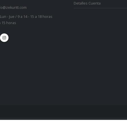
Detalles Cuenta
fo@zekuritt.com
Lun - Jue / 9 a 14 - 15 a 18 horas
 a 15 horas