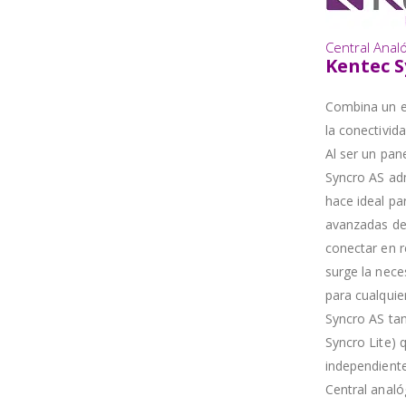
Central Anal
Kentec S
Combina un e
la conectivi
Al ser un pan
Syncro AS adm
hace ideal pa
avanzadas de 
conectar en 
surge la nece
para cualquie
Syncro AS tam
Syncro Lite) 
independient
Central analó