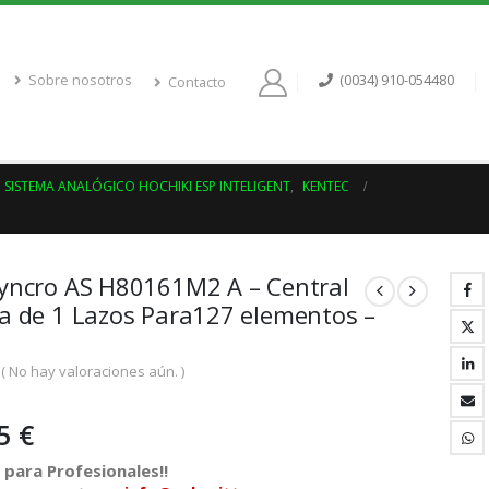
Sobre nosotros
(0034) 910-054480
Contacto
SISTEMA ANALÓGICO HOCHIKI ESP INTELIGENT
,
KENTEC
yncro AS H80161M2 A – Central
a de 1 Lazos Para127 elementos –
( No hay valoraciones aún. )
35
€
para Profesionales!!