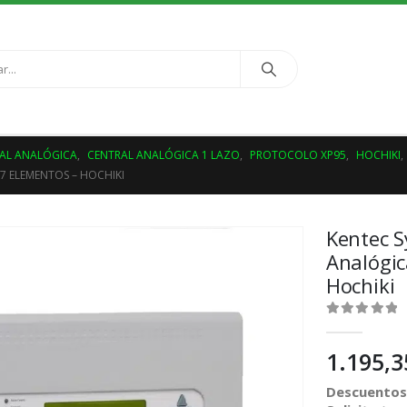
AL ANALÓGICA
,
CENTRAL ANALÓGICA 1 LAZO
,
PROTOCOLO XP95
,
HOCHIKI
,
7 ELEMENTOS – HOCHIKI
Kentec S
Analógic
Hochiki
0
out of 5
1.195,
Descuentos 