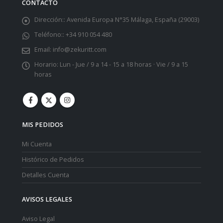
CONTACTO
Dirección::
Avenida Europa N°35 Málaga, España (29003)
Teléfono::
+34 910 054 480
Email:
info@zekuritt.com
Horario:
Lun - Jue / 9 a 14 - 15 a 18 horas · Vie / 9 a 15
horas
MIS PEDIDOS
Mi Cuenta
Histórico de Pedidos
Detalles Cuenta
AVISOS LEGALES
Aviso Legal