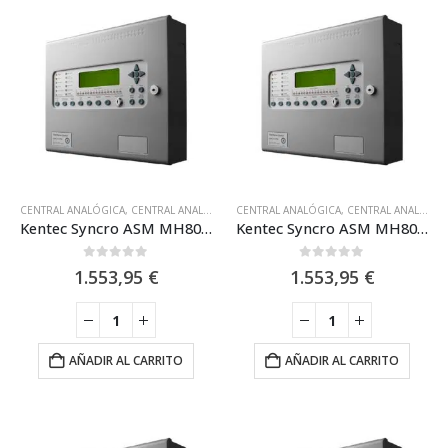
CENTRAL ANALÓGICA
,
CENTRAL ANALÓGICA 1 LAZO
CENTRAL ANALÓGICA
,
EQUIPOS CON CERTIFICACIÓN M
,
CENTRAL ANALÓGICA 2 LAZOS
Kentec Syncro ASM MH80161M2 A Central Analógica de 1 Lazos con Certificación Marina – Hochiki
Kentec Syncro ASM MH80161M2 Central Analógica de 1 Lazos con Certificacion Marina – Hochiki
0
out of 5
0
out of 5
1.553,95
€
1.553,95
€
AÑADIR AL CARRITO
AÑADIR AL CARRITO