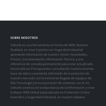
SOBRE NOSOTROS
Zekuritt es una herramienta en forma de WEB. Nuestra
finalidad, es crear Expertos en Seguridad Industrial
aportando información de nuestro Sector: Novedades,
Precios, Documentación, Información Técnica, y una
referencia de consulta permanente para estar actualizado.
Desarrolla tus Presupuestos consultando nuestra enorme
base de datos y mantente informado de la evolución de
nuestro mercado con la inminente llegada de equipos de
Alta Tecnología y la incorporación de sistemas con iA. En
Zekuritt creemos en la importancia de la Información y crear
la Mayor WEB Global especializada en Protección Contra
Incendios y Seguridad Industrial, es nuestro objetivo.