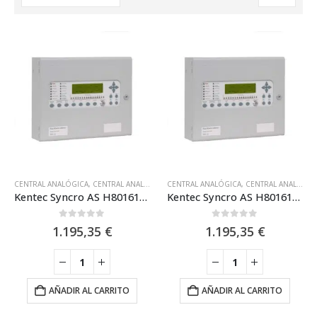
CENTRAL ANALÓGICA
,
CENTRAL ANALÓGICA 2 LAZOS
CENTRAL ANALÓGICA
,
HOCHIKI
,
KENTEC
,
CENTRAL ANALÓGICA 1 LAZO
,
SISTEMA ANA
Kentec Syncro AS H80161M2 – Central Analógica de 1 Lazos Para127 elementos – Hochiki
Kentec Syncro AS H80161M2 A – Central Analógica de 1 Lazos Para127 elementos – Hochiki
0
out of 5
0
out of 5
1.195,35
€
1.195,35
€
AÑADIR AL CARRITO
AÑADIR AL CARRITO