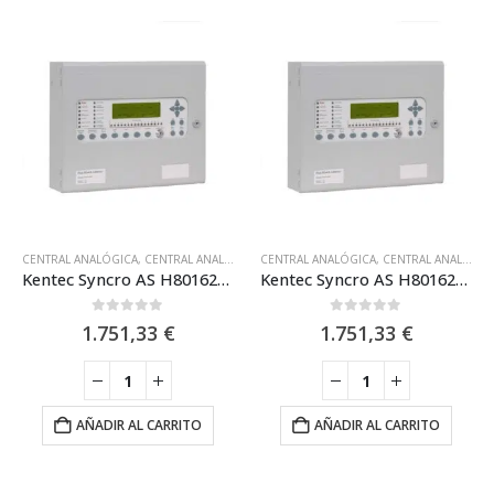
CENTRAL ANALÓGICA
,
CENTRAL ANALÓGICA 2 LAZOS
CENTRAL ANALÓGICA
,
HOCHIKI
,
KENTEC
,
CENTRAL ANALÓGICA 2 LAZOS
,
PROTOCOLO 
Kentec Syncro AS H80162M2 A – Central Analógica de 2 Lazos – Hochiki
Kentec Syncro AS H80162M2 Central Analógica de 2 Lazos Hochiki
0
out of 5
0
out of 5
1.751,33
€
1.751,33
€
AÑADIR AL CARRITO
AÑADIR AL CARRITO