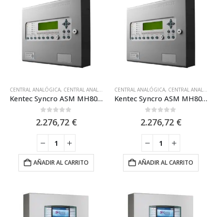
CENTRAL ANALÓGICA
,
CENTRAL ANALÓGICA 2 LAZOS
CENTRAL ANALÓGICA
,
EQUIPOS CON CERTIFICACIÓN 
,
CENTRAL ANALÓGICA 2 LAZOS
Kentec Syncro ASM MH80162M2 A – Central Analógica de 2 Lazos con Certificación Marina – Hochiki
Kentec Syncro ASM MH80162M2 Central Analógica de 2 Lazos con Certificacion Marina – Hochiki
0
out of 5
0
out of 5
2.276,72
€
2.276,72
€
AÑADIR AL CARRITO
AÑADIR AL CARRITO