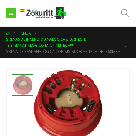
TIENDA
SIRENAS DE INCENDIO ANALÓGICAS
,
ARITECH
,
SISTEMA ANALÓGICO EN 54 ARITECH™
SIRENA DE BASE ANALÓGICA CON AISLADOR ARITECH DB2368IAS-R