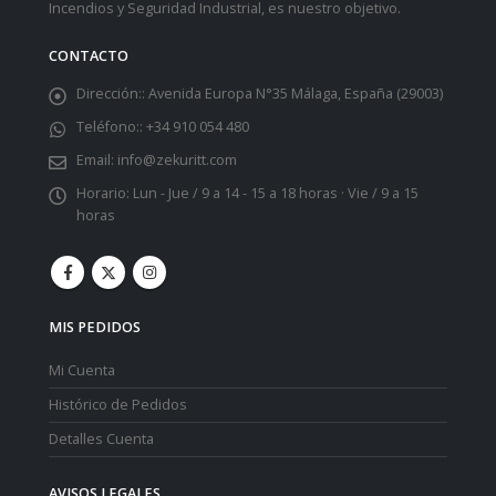
Incendios y Seguridad Industrial, es nuestro objetivo.
CONTACTO
Dirección::
Avenida Europa N°35 Málaga, España (29003)
Teléfono::
+34 910 054 480
Email:
info@zekuritt.com
Horario:
Lun - Jue / 9 a 14 - 15 a 18 horas · Vie / 9 a 15
horas
MIS PEDIDOS
Mi Cuenta
Histórico de Pedidos
Detalles Cuenta
AVISOS LEGALES