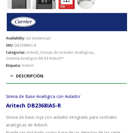
Availability:
Sin existencias
SKU:
DB2368IAS-R
Categorías:
Aritech
,
Sirenas de Incendio Analógicas
,
Sistema Analógico EN 54 Aritech™
Etiqueta:
Aritech
DESCRIPCIÓN
Sirena de Base Analógica con Aislador
Aritech
DB2368IAS-R
Sirena de base roja con aislador integrado para centrales
analógicas de Aritech.
Puede ser instalado como base de un detector de las serie