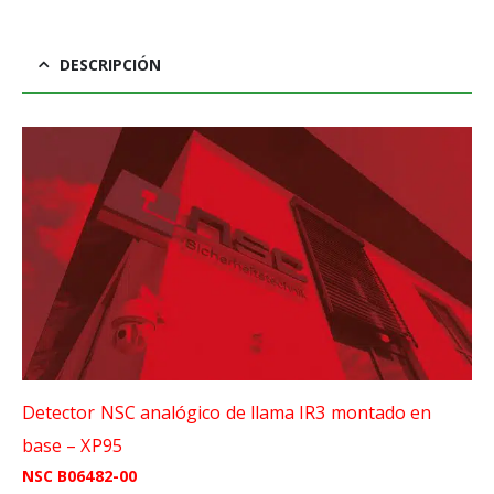
DESCRIPCIÓN
Detector NSC analógico de llama IR3 montado en
base – XP95
NSC B06482-00