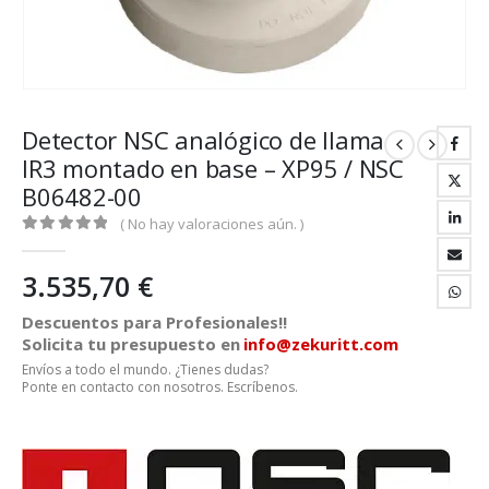
Detector NSC analógico de llama
IR3 montado en base – XP95 / NSC
B06482-00
( No hay valoraciones aún. )
0
out of 5
3.535,70
€
Descuentos para Profesionales!!
Solicita tu presupuesto en
info@zekuritt.com
Envíos a todo el mundo. ¿Tienes dudas?
Ponte en contacto con nosotros. Escríbenos.