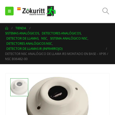
TIENDA
SISTEMAS ANALÓGICOS
,
DETECTORES ANALÓGICOS
,
DETECTOR DE LLAMAS
,
NSC
,
SISTEMA ANALÓGICO NSC
,
DETECTORES ANALÓGICOS NSC
,
DETECTOR DE LLAMAS IR (INFRARROJO)
DETECTOR NSC ANALÓGICO DE LLAMA IR3 MONTADO EN BASE – XP95 /
NSC B06482-00