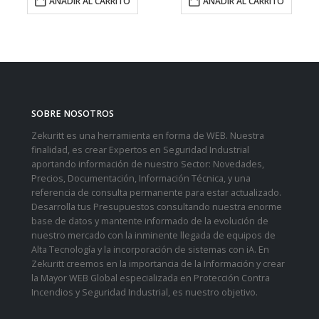
AÑADIR AL CARRITO
AÑADIR AL CARRITO
SOBRE NOSOTROS
Zekuritt es una herramienta en forma de WEB. Nuestra
finalidad, es crear Expertos en Seguridad Industrial
aportando información de nuestro Sector: Novedades,
Precios, Documentación, Información Técnica, y una
referencia de consulta permanente para estar actualizado.
Desarrolla tus Presupuestos consultando nuestra enorme
base de datos y mantente informado de la evolución de
nuestro mercado con la inminente llegada de equipos de
Alta Tecnología y la incorporación de sistemas con iA. En
Zekuritt creemos en la importancia de la Información y crear
la Mayor WEB Global especializada en Protección Contra
Incendios y Seguridad Industrial, es nuestro objetivo.