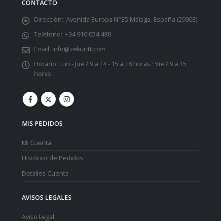
CONTACTO
Dirección::
Avenida Europa N°35 Málaga, España (29003)
Teléfono::
+34 910 054 480
Email:
info@zekuritt.com
Horario:
Lun - Jue / 9 a 14 - 15 a 18 horas · Vie / 9 a 15
horas
MIS PEDIDOS
Mi Cuenta
Histórico de Pedidos
Detalles Cuenta
AVISOS LEGALES
Aviso Legal