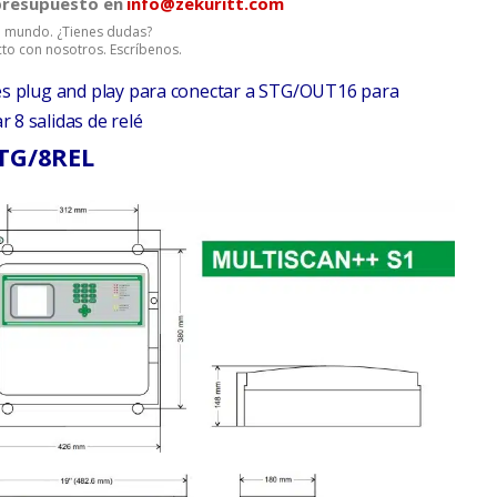
 presupuesto en
info@zekuritt.com
el mundo. ¿Tienes dudas?
to con nosotros. Escríbenos.
lés plug and play para conectar a STG/OUT16 para
 8 salidas de relé
STG/8REL