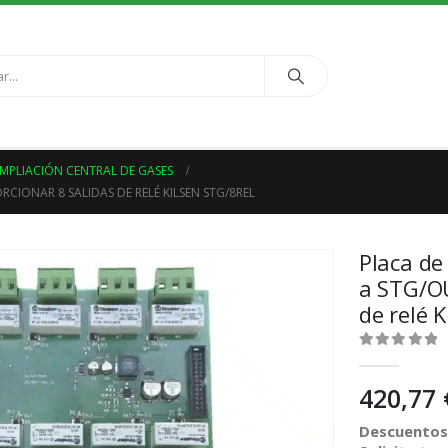
PLIACIÓN CENTRAL DE GASES
CIONAR 8 SALIDAS DE RELÉ KILSEN STG/8REL
Placa de
a STG/OU
de relé 
0
out of 5
420,77
Descuentos 