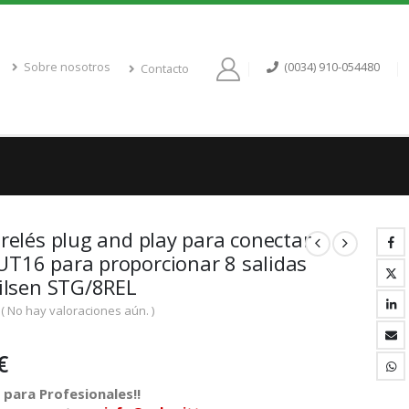
Sobre nosotros
(0034) 910-054480
Contacto
 relés plug and play para conectar
T16 para proporcionar 8 salidas
Kilsen STG/8REL
( No hay valoraciones aún. )
€
para Profesionales!!