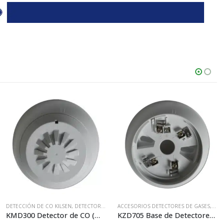
L
,
SISTEMA CONVENCIONAL KILSEN
DETECCIÓN DE CO KILSEN
,
SISTEMA ANALÓGICO KILSEN
,
DETECTORES DE CO
ACCESORIOS DETECTORES DE GASES
,
KILSEN
,
SISTEMAS DE DETECCIÓN DE 
,
BAS
KMD300 Detector de CO (Monóxido de Carbono) Kilsen
KZD705 Base de Detectores para Tubo Visto KL700 o KL700A Kilsen