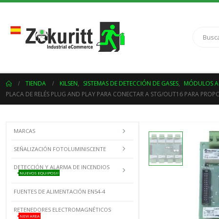
TIENDA
KILSEN
,
SISTEMAS DE DETECCIÓN DE GASES
,
MÓDULOS AM
PLACA DE RELÉS PLUG AND PLAY PARA CONECTAR A STG/OUT16 PARA PROPOR
MARCAS
SEÑALIZACIÓN FOTOLUMINISCENTE
DETECCIÓN Y ALARMA DE INCENDIOS
NUEVOS EQUIPOS!!
FUENTES DE ALIMENTACIÓN EN54-4
RETENEDORES ELECTROMAGNÉTICOS
NEW AREA