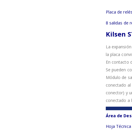
Placa de relé
8 salidas de r
Kilsen 
La expansión
la placa conv
En contacto d
Se pueden con
Módulo de sal
conectado al 
conector) y u
conectado a l
Área de Des
Hoja Técnica