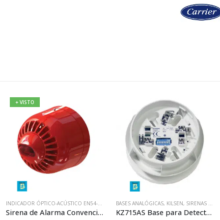
+ VISTO
,
KILSEN
INDICADOR ÓPTICO-ACÚSTICO EN54-23
,
KILSEN
BASES ANALÓGICAS
,
SIRENA DE INCENDIO CONVENCIONA
,
KILSEN
,
SIRENAS DE INCENDIO ANALÓGICAS
Sirena de Alarma Convencional 24v de Policarbonato Kilsen ASW366
KZ715AS Base para Detectores de la Serie KL700A con Sirena de Alarma Integrada Kilsen