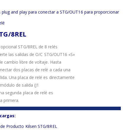
s plug and play para conectar a STG/OUT16 para proporcionar
elé
STG/8REL
 opcional STG/8REL de 8 relés
ierte las salidas de O/C STG/OUT16 «S»
e cambio libre de voltaje. Hasta
ectar dos placas de relé a cada una
ida. Una placa de relé es directamente
módulo de salida (J1
na segunda placa de relé es
a primera.
cargas:
 de Producto Kilsen STG/8REL