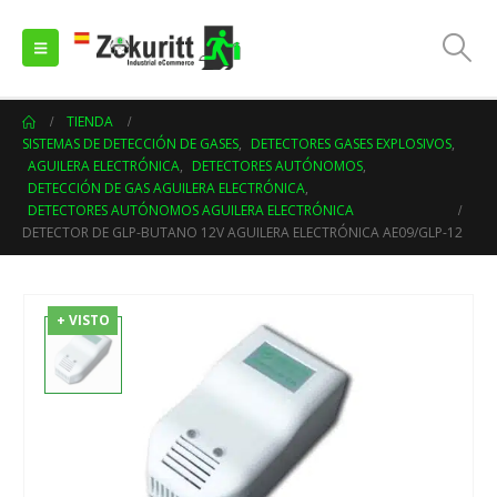
TIENDA
SISTEMAS DE DETECCIÓN DE GASES
,
DETECTORES GASES EXPLOSIVOS
,
AGUILERA ELECTRÓNICA
,
DETECTORES AUTÓNOMOS
,
DETECCIÓN DE GAS AGUILERA ELECTRÓNICA
,
DETECTORES AUTÓNOMOS AGUILERA ELECTRÓNICA
DETECTOR DE GLP-BUTANO 12V AGUILERA ELECTRÓNICA AE09/GLP-12
+ VISTO