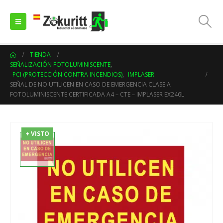
TIENDA
SEÑALIZACIÓN FOTOLUMINISCENTE
,
PCI (PROTECCIÓN CONTRA INCENDIOS)
,
IMPLASER
SEÑAL DE NO UTILICEN EN CASO DE EMERGENCIA CLASE A
FOTOLUMINISCENTE CERTIFICADA A4 – CTE – IMPLASER EX246L
+ VISTO