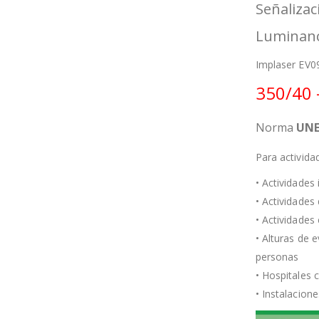
Señalizac
Luminanc
Implaser EV0
350/40 
Norma
UN
Para activida
• Actividades 
• Actividades
• Actividades
• Alturas de 
personas
• Hospitales
• Instalacion