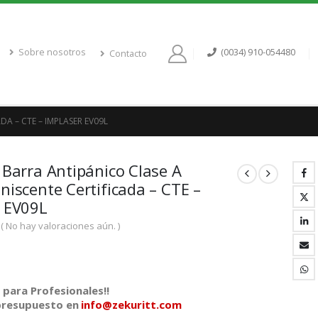
Sobre nosotros
(0034) 910-054480
Contacto
A – CTE – IMPLASER EV09L
 Barra Antipánico Clase A
niscente Certificada – CTE –
 EV09L
( No hay valoraciones aún. )
para Profesionales!!
 presupuesto en
info@zekuritt.com