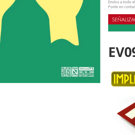
Envíos a todo 
Ponte en contac
EV0