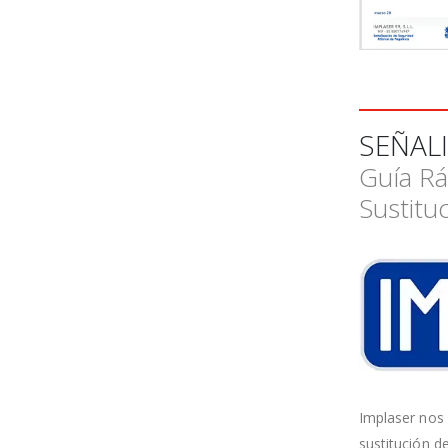
SEÑAL
Guía Rá
Sustitu
Implaser nos
sustitución d