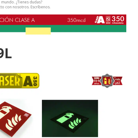
el mundo. ¿Tienes dudas?
to con nosotros. Escríbenos.
9L