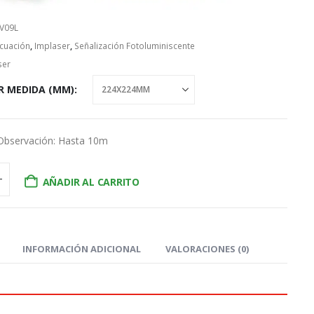
EV09L
cuación
,
Implaser
,
Señalización Fotoluminiscente
ser
R MEDIDA (MM)
 Observación: Hasta 10m
AÑADIR AL CARRITO
INFORMACIÓN ADICIONAL
VALORACIONES (0)