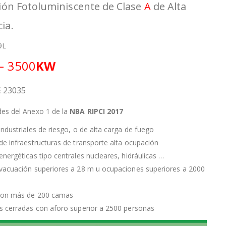
ión Fotoluminiscente de Clase
A
de Alta
ia.
9L
– 3500
KW
E
23035
des del Anexo 1 de la
NBA RIPCI 2017
industriales de riesgo, o de alta carga de fuego
 de infraestructuras de transporte alta ocupación
 energéticas tipo centrales nucleares, hidráulicas …
evacuación superiores a 28 m u ocupaciones superiores a 2000
 con más de 200 camas
es cerradas con aforo superior a 2500 personas