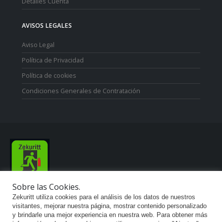
Histórico de Pedidos
Detalles Cuenta
AVISOS LEGALES
Aviso Legal
Política de Privacidad
Política de cookies
Condiciones Generales de Contratación
Sobre las Cookies.
Zekuritt utiliza cookies para el análisis de los datos de nuestros
visitantes, mejorar nuestra página, mostrar contenido personalizado
Zekuritt TM; Copyright 2021. Derechos Reservados.
y brindarle una mejor experiencia en nuestra web. Para obtener más