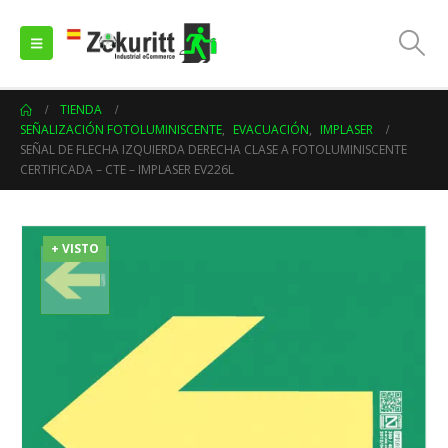
TIENDA
SEÑALIZACIÓN FOTOLUMINISCENTE
,
EVACUACIÓN
,
IMPLASER
SEÑAL DE FLECHA IZQUIERDA DERECHA CLASE A FOTOLUMINISCENTE
CERTIFICADA – CTE – IMPLASER EV226L
+ VISTO