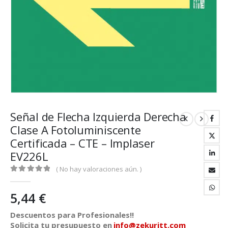
Señal de Flecha Izquierda Derecha
Clase A Fotoluminiscente
Certificada – CTE – Implaser
EV226L
( No hay valoraciones aún. )
0
out of 5
5,44
€
Descuentos para Profesionales!!
Solicita tu presupuesto en
info@zekuritt.com