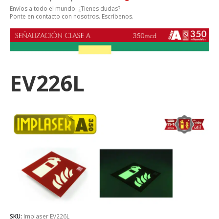
Envíos a todo el mundo. ¿Tienes dudas?
Ponte en contacto con nosotros. Escríbenos.
EV226L
SKU:
Implaser EV226L