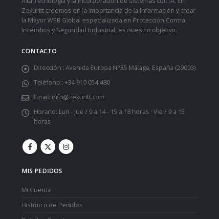
base de datos y mantente informado de la evolución de
nuestro mercado con la inminente llegada de equipos de
Alta Tecnología y la incorporación de sistemas con iA. En
Zekuritt creemos en la importancia de la Información y crear
la Mayor WEB Global especializada en Protección Contra
Incendios y Seguridad Industrial, es nuestro objetivo.
CONTACTO
Dirección::
Avenida Europa N°35 Málaga, España (29003)
Teléfono::
+34 910 054 480
Email:
info@zekuritt.com
Horario:
Lun - Jue / 9 a 14 - 15 a 18 horas · Vie / 9 a 15
horas
MIS PEDIDOS
Mi Cuenta