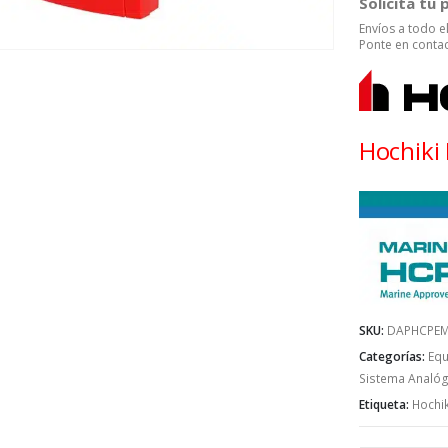
Solicita tu
Envíos a todo 
Ponte en contac
Hochiki
SKU:
DAPHCPEM
Categorías:
Equ
Sistema Analógi
Etiqueta:
Hochik