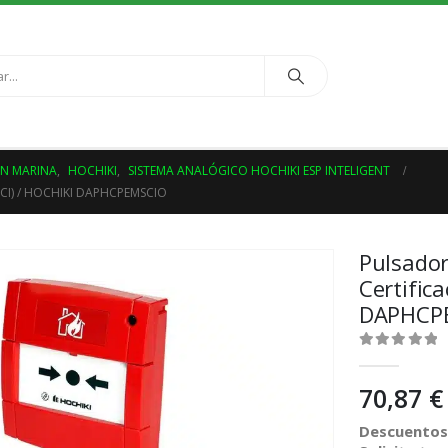
ÓN MARINA
,
HOCHIKI
,
SISTEMA ANALÓGICO HOCHIKI ESP INTELIGENT
I) / HOCHIKI DAPHCPEMSCIO
Pulsador
Certific
DAPHCP
0
out of 5
70,87
€
Descuentos 