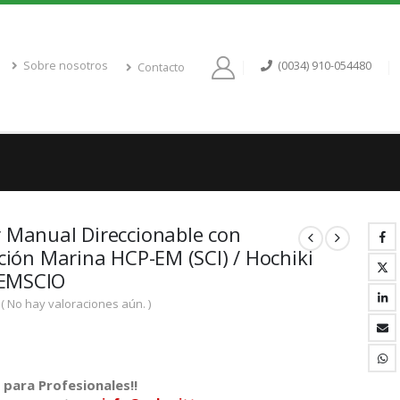
Sobre nosotros
(0034) 910-054480
Contacto
 Manual Direccionable con
ación Marina HCP-EM (SCI) / Hochiki
EMSCIO
( No hay valoraciones aún. )
para Profesionales!!