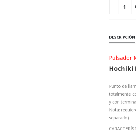
DESCRIPCIÓN
Pulsador 
Hochiki
Punto de llam
totalmente co
y con termina
Nota: requie
separado)
CARACTERÍS