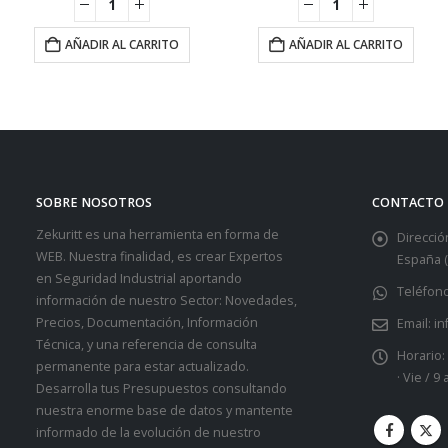
AÑADIR AL CARRITO
AÑADIR AL CARRITO
SOBRE NOSOTROS
CONTACTO
Zekuritt es una herramienta en forma de
Dirección
WEB. Nuestra finalidad, es crear Expertos
España (
en Seguridad Industrial aportando
Teléfono
información de nuestro Sector: Novedades,
Precios, Documentación, Información
Email:
in
Técnica, y una referencia de consulta
Horario:
permanente para estar actualizado.
· Vie / 9
Desarrolla tus Presupuestos consultando
nuestra enorme base de datos y mantente
informado de la evolución de nuestro