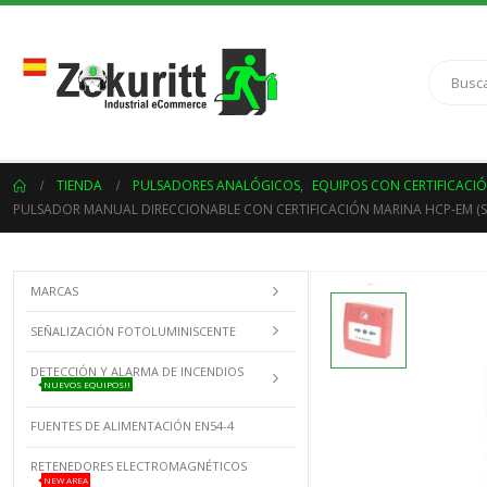
TIENDA
PULSADORES ANALÓGICOS
,
EQUIPOS CON CERTIFICACI
PULSADOR MANUAL DIRECCIONABLE CON CERTIFICACIÓN MARINA HCP-EM (SC
MARCAS
SEÑALIZACIÓN FOTOLUMINISCENTE
DETECCIÓN Y ALARMA DE INCENDIOS
NUEVOS EQUIPOS!!
FUENTES DE ALIMENTACIÓN EN54-4
RETENEDORES ELECTROMAGNÉTICOS
NEW AREA