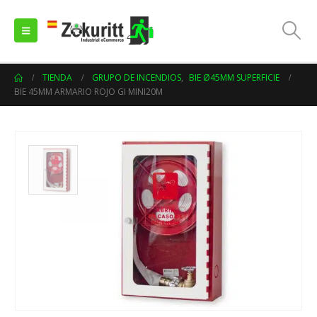
TIENDA
GRUPO DE INCENDIOS
,
BIE Ø45MM SUPERFICIE
BIE 45MM ARMARIO ROJO GI MINI20M