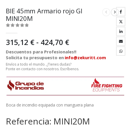
BIE 45mm Armario rojo GI
MINI20M
0
out of 5
Rango
315,12
€
-
424,70
€
de
Descuentos para Profesionales!!
precios:
Solicita tu presupuesto en
info@zekuritt.com
desde
Envíos a todo el mundo. ¿Tienes dudas?
315,12 €
Ponte en contacto con nosotros. Escríbenos.
hasta
424,70 €
Boca de incendio equipada con manguera plana
Referencia: MINI20M