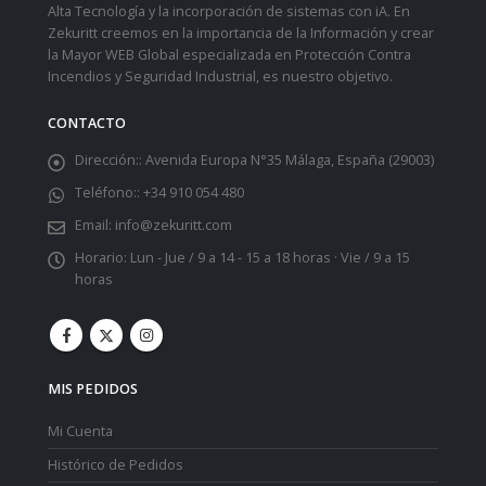
Alta Tecnología y la incorporación de sistemas con iA. En
Zekuritt creemos en la importancia de la Información y crear
la Mayor WEB Global especializada en Protección Contra
Incendios y Seguridad Industrial, es nuestro objetivo.
CONTACTO
Dirección::
Avenida Europa N°35 Málaga, España (29003)
Teléfono::
+34 910 054 480
Email:
info@zekuritt.com
Horario:
Lun - Jue / 9 a 14 - 15 a 18 horas · Vie / 9 a 15
horas
MIS PEDIDOS
Mi Cuenta
Histórico de Pedidos