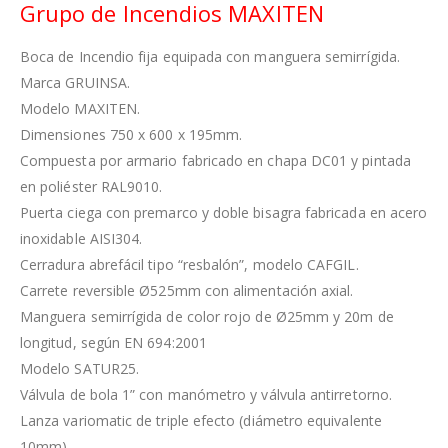
Grupo de Incendios MAXITEN
Boca de Incendio fija equipada con manguera semirrígida.
Marca GRUINSA.
Modelo MAXITEN.
Dimensiones 750 x 600 x 195mm.
Compuesta por armario fabricado en chapa DC01 y pintada
en poliéster RAL9010.
Puerta ciega con premarco y doble bisagra fabricada en acero
inoxidable AISI304.
Cerradura abrefácil tipo “resbalón”, modelo CAFGIL.
Carrete reversible Ø525mm con alimentación axial.
Manguera semirrígida de color rojo de Ø25mm y 20m de
longitud, según EN 694:2001
Modelo SATUR25.
Válvula de bola 1” con manómetro y válvula antirretorno.
Lanza variomatic de triple efecto (diámetro equivalente
10mm).