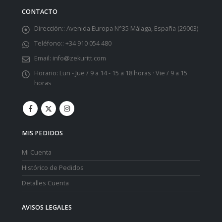
CONTACTO
Dirección::
Avenida Europa N°35 Málaga, España (29003)
Teléfono::
+34 910 054 480
Email:
info@zekuritt.com
Horario:
Lun - Jue / 9 a 14 - 15 a 18 horas · Vie / 9 a 15
horas
MIS PEDIDOS
Mi Cuenta
Histórico de Pedidos
Detalles Cuenta
AVISOS LEGALES