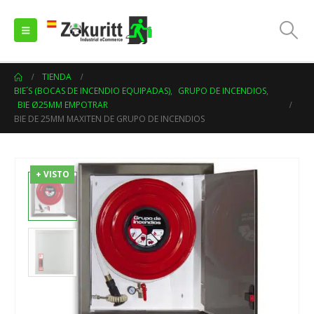
TIENDA
BIE´S (BOCAS DE INCENDIO EQUIPADAS)
,
GRUPO DE INCENDIOS
,
BIE Ø25MM EMPOTRAR
BIE DE 25MM MAXITEN DE GRUPO DE INCENDIOS
+ VISTO