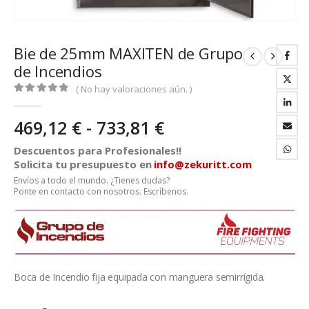
Bie de 25mm MAXITEN de Grupo
de Incendios
( No hay valoraciones aún. )
0
out of 5
Rango
469,12
€
-
733,81
€
de
Descuentos para Profesionales!!
precios:
Solicita tu presupuesto en
info@zekuritt.com
desde
Envíos a todo el mundo. ¿Tienes dudas?
469,12 €
Ponte en contacto con nosotros. Escríbenos.
hasta
733,81 €
Boca de Incendio fija equipada con manguera semirrígida.