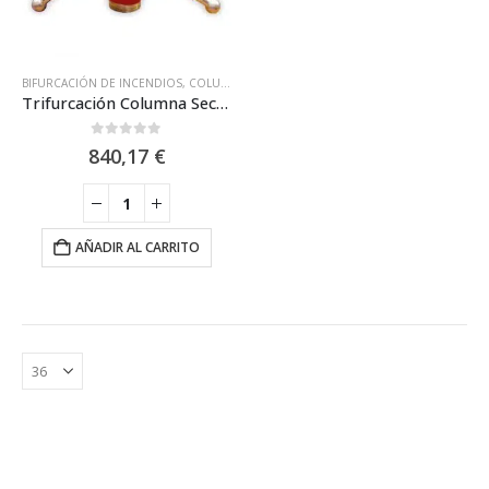
BIFURCACIÓN DE INCENDIOS
,
COLUMNA SECA
,
GRUPO DE INCENDIOS
Trifurcación Columna Seca 45x45x70mm Racor Barcelona GI TRIFUR
0
out of 5
840,17
€
AÑADIR AL CARRITO