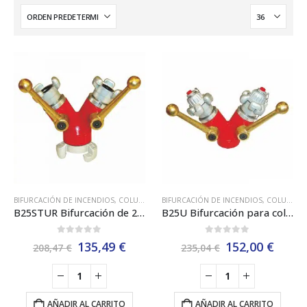
BIFURCACIÓN DE INCENDIOS
,
COLUMNA SECA
BIFURCACIÓN DE INCENDIOS
,
EACI
,
COLUMNA SECA
B25STUR Bifurcación de 25mm con Racores Barcelona en Aluminio Estampado Eaci
B25U Bifurcación para columna seca con salidas de Ø25x25mm Eaci
0
out of 5
0
out of 5
El
El
El
El
135,49
€
152,00
€
208,47
€
235,04
€
precio
precio
precio
preci
original
actual
original
actua
era:
es:
era:
es:
208,47 €.
135,49 €.
235,04 €.
152,0
AÑADIR AL CARRITO
AÑADIR AL CARRITO