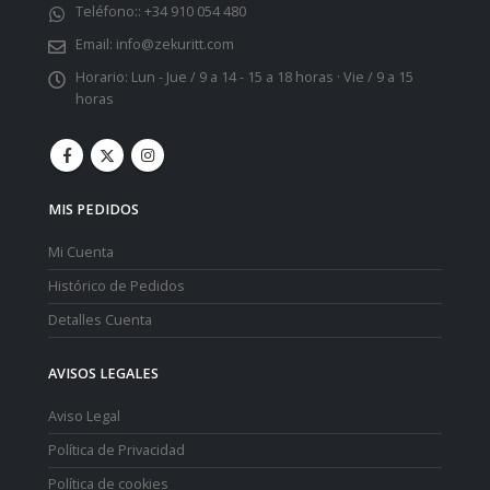
Teléfono::
+34 910 054 480
Email:
info@zekuritt.com
Horario:
Lun - Jue / 9 a 14 - 15 a 18 horas · Vie / 9 a 15
horas
MIS PEDIDOS
Mi Cuenta
Histórico de Pedidos
Detalles Cuenta
AVISOS LEGALES
Aviso Legal
Política de Privacidad
Política de cookies