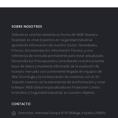
SOBRE NOSOTROS
Zekuritt es una herramienta en forma de WEB. Nuestra
finalidad, es crear Expertos en Seguridad Industrial
aportando información de nuestro Sector: Novedades,
Precios, Documentación, Información Técnica, y una
referencia de consulta permanente para estar actualizado.
Desarrolla tus Presupuestos consultando nuestra enorme
base de datos y mantente informado de la evolución de
nuestro mercado con la inminente llegada de equipos de
Alta Tecnología y la incorporación de sistemas con iA. En
Zekuritt creemos en la importancia de la Información y crear
la Mayor WEB Global especializada en Protección Contra
Incendios y Seguridad Industrial, es nuestro objetivo.
CONTACTO
Dirección::
Avenida Europa N°35 Málaga, España (29003)