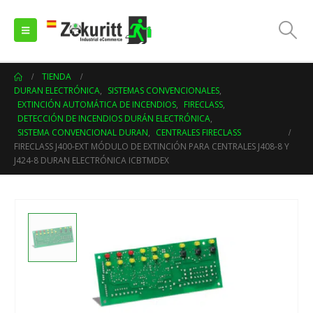
TIENDA
DURAN ELECTRÓNICA
,
SISTEMAS CONVENCIONALES
,
EXTINCIÓN AUTOMÁTICA DE INCENDIOS
,
FIRECLASS
,
DETECCIÓN DE INCENDIOS DURÁN ELECTRÓNICA
,
SISTEMA CONVENCIONAL DURAN
,
CENTRALES FIRECLASS
FIRECLASS J400-EXT MÓDULO DE EXTINCIÓN PARA CENTRALES J408-8 Y
J424-8 DURAN ELECTRÓNICA ICBTMDEX