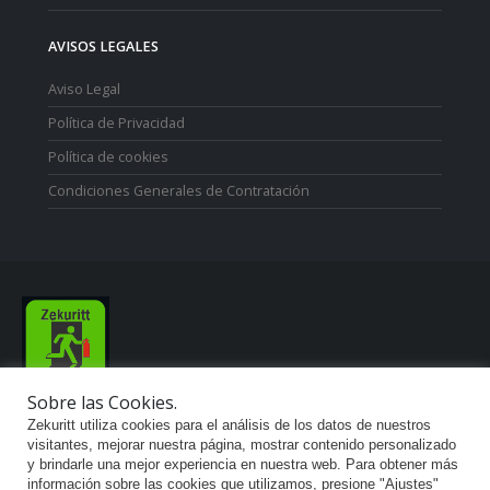
AVISOS LEGALES
Aviso Legal
Política de Privacidad
Política de cookies
Condiciones Generales de Contratación
Sobre las Cookies.
Zekuritt TM; Copyright 2021. Derechos Reservados.
Zekuritt utiliza cookies para el análisis de los datos de nuestros
visitantes, mejorar nuestra página, mostrar contenido personalizado
y brindarle una mejor experiencia en nuestra web. Para obtener más
información sobre las cookies que utilizamos, presione "Ajustes"