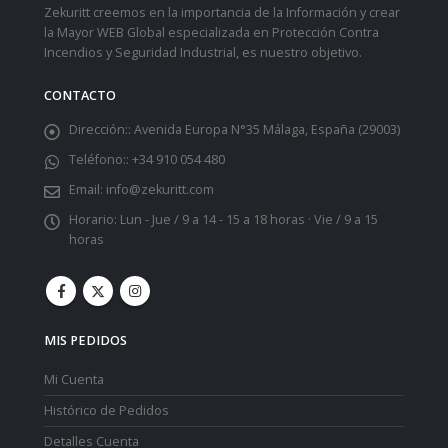
Zekuritt creemos en la importancia de la Información y crear
la Mayor WEB Global especializada en Protección Contra
Incendios y Seguridad Industrial, es nuestro objetivo.
CONTACTO
Dirección::
Avenida Europa N°35 Málaga, España (29003)
Teléfono::
+34 910 054 480
Email:
info@zekuritt.com
Horario:
Lun - Jue / 9 a 14 - 15 a 18 horas · Vie / 9 a 15
horas
MIS PEDIDOS
Mi Cuenta
Histórico de Pedidos
Detalles Cuenta