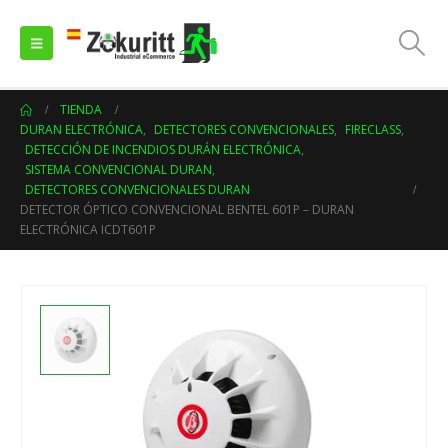
TIENDA
DURAN ELECTRÓNICA
,
DETECTORES CONVENCIONALES
,
FIRECLASS
,
DETECCIÓN DE INCENDIOS DURÁN ELECTRÓNICA
,
SISTEMA CONVENCIONAL DURAN
,
DETECTORES CONVENCIONALES DURAN
DETECTOR ÓPTICO CONVENCIONAL BENTEL 601P – DURAN
ELECTRÓNICA ICDT601P