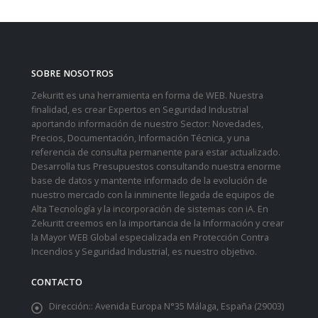
SOBRE NOSOTROS
Zekuritt es una herramienta en forma de WEB. Nuestra
finalidad, es crear Expertos en Seguridad Industrial
aportando información de nuestro Sector: Novedades,
Precios, Documentación, Información Técnica, y una
referencia de consulta permanente para estar actualizado.
Desarrolla tus Presupuestos consultando nuestra enorme
base de datos y mantente informado de la evolución de
nuestro mercado con la inminente llegada de equipos de
Alta Tecnología y la incorporación de sistemas con iA. En
Zekuritt creemos en la importancia de la Información y crear
la Mayor WEB Global especializada en Protección Contra
Incendios y Seguridad Industrial, es nuestro objetivo.
CONTACTO
Dirección::
Avenida Europa N°35 Málaga, España (29003)