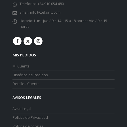
Teléfono::
+34 910 054 480
Email:
info@zekuritt.com
Horario:
Lun - Jue / 9 a 14 - 15 a 18 horas · Vie / 9 a 15
horas
MIS PEDIDOS
Mi Cuenta
Histórico de Pedidos
Detalles Cuenta
AVISOS LEGALES
Aviso Legal
Política de Privacidad
Política de cookies