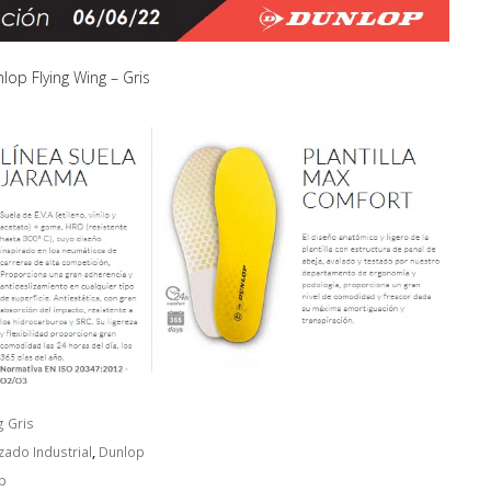
lop Flying Wing – Gris
g Gris
zado Industrial
,
Dunlop
p