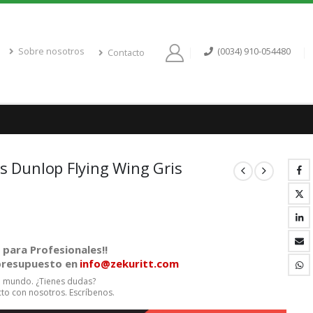
Sobre nosotros
(0034) 910-054480
Contacto
as Dunlop Flying Wing Gris
para Profesionales!!
 presupuesto en
info@zekuritt.com
el mundo. ¿Tienes dudas?
to con nosotros. Escríbenos.