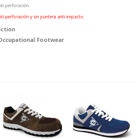
anti-perforación.
anti-perforación y sin puntera anti-impacto.
ction
Occupational Footwear