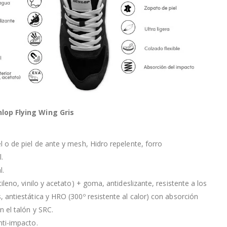
lop Flying Wing Gris
l o de piel de ante y mesh, Hidro repelente, forro
.
l.
tileno, vinilo y acetato) + goma, antideslizante, resistente a los
, antiestática y HRO (300º resistente al calor) con absorción
n el talón y SRC.
nti-impacto.