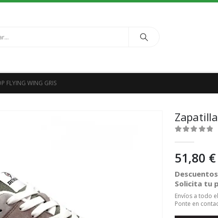
P FLYING WING GRIS
Zapatill
0
out of 5
51,80
€
Descuentos 
Solicita tu
Envíos a todo 
Ponte en contac