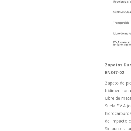
Zapatos Dun
EN347-02
Zapato de pie
tridimensional
Libre de meta
Suela E.V.A (e
hidrocarburos
del impacto e
Sin puntera a