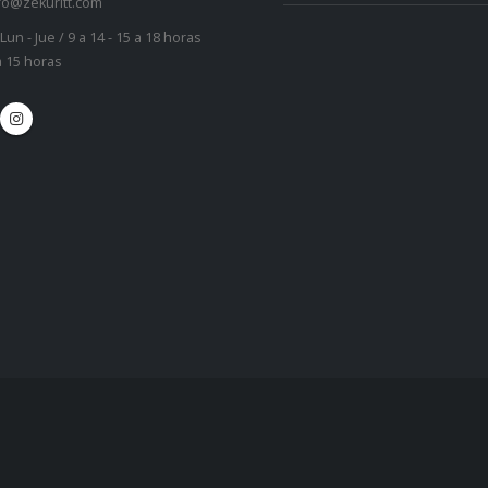
fo@zekuritt.com
Lun - Jue / 9 a 14 - 15 a 18 horas
 a 15 horas