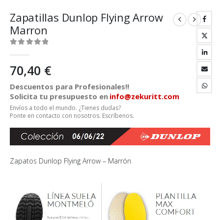
Zapatillas Dunlop Flying Arrow
Marron
0
out of 5
70,40
€
Descuentos para Profesionales!!
Solicita tu presupuesto en
info@zekuritt.com
Envíos a todo el mundo. ¿Tienes dudas?
Ponte en contacto con nosotros. Escríbenos.
Zapatos Dunlop Flying Arrow – Marrón