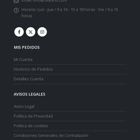
Email:
info@zekuritt.com
Horario:
Lun - Jue / 9 a 14 - 15 a 18 horas · Vie / 9 a 15
horas
MIS PEDIDOS
Mi Cuenta
Histórico de Pedidos
Detalles Cuenta
AVISOS LEGALES
Aviso Legal
Política de Privacidad
Política de cookies
Condiciones Generales de Contratación