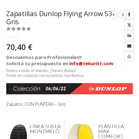
Zapatillas Dunlop Flying Arrow S3
Gris
0
out of 5
70,40
€
Descuentos para Profesionales!!
Solicita tu presupuesto en
info@zekuritt.com
Envíos a todo el mundo. ¿Tienes dudas?
Ponte en contacto con nosotros. Escríbenos.
Zapatos CON PUNTERA – Gris