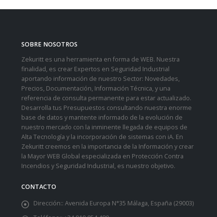
SOBRE NOSOTROS
Zekuritt es una herramienta en forma de WEB. Nuestra
finalidad, es crear Expertos en Seguridad Industrial
aportando información de nuestro Sector: Novedades,
Precios, Documentación, Información Técnica, y una
referencia de consulta permanente para estar actualizado.
Desarrolla tus Presupuestos consultando nuestra enorme
base de datos y mantente informado de la evolución de
nuestro mercado con la inminente llegada de equipos de
Alta Tecnología y la incorporación de sistemas con iA. En
Zekuritt creemos en la importancia de la Información y crear
la Mayor WEB Global especializada en Protección Contra
Incendios y Seguridad Industrial, es nuestro objetivo.
CONTACTO
Dirección::
Avenida Europa N°35 Málaga, España (29003)