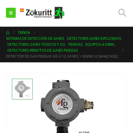
TIENDA
SISTEMAS DE DETECCIÓN DE GASES
,
DETECTORES GASES EXPLOSIVOS
,
DETECTORES GASES TÓXICOS Y O2
,
FIDEGAS
,
EQUIPOS 4-20MA
,
DETECTORES REMOTOS DE GASES FIDEGAS
DETECTOR DE GAS FIDEGAS S/3-2 12-24 VDC / XILENO (C6H4(CH3)2)