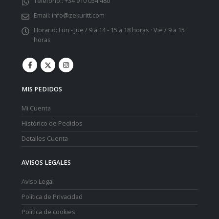
Teléfono::
+34 910 054 480
Email:
info@zekuritt.com
Horario:
Lun - Jue / 9 a 14 - 15 a 18 horas · Vie / 9 a 15
horas
MIS PEDIDOS
Mi Cuenta
Histórico de Pedidos
Detalles Cuenta
AVISOS LEGALES
Aviso Legal
Política de Privacidad
Política de cookies