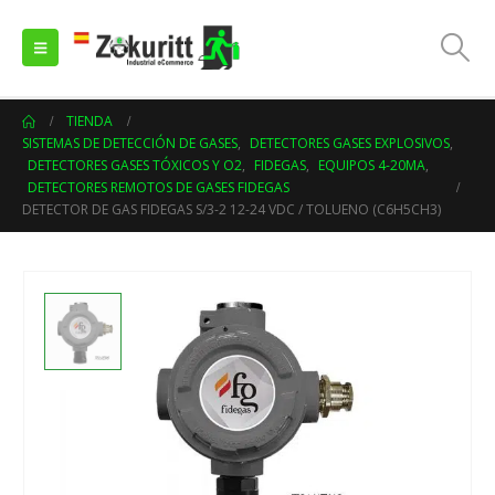
TIENDA
SISTEMAS DE DETECCIÓN DE GASES
,
DETECTORES GASES EXPLOSIVOS
,
DETECTORES GASES TÓXICOS Y O2
,
FIDEGAS
,
EQUIPOS 4-20MA
,
DETECTORES REMOTOS DE GASES FIDEGAS
DETECTOR DE GAS FIDEGAS S/3-2 12-24 VDC / TOLUENO (C6H5CH3)