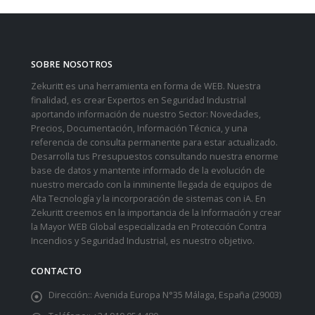
SOBRE NOSOTROS
Zekuritt es una herramienta en forma de WEB. Nuestra
finalidad, es crear Expertos en Seguridad Industrial
aportando información de nuestro Sector: Novedades,
Precios, Documentación, Información Técnica, y una
referencia de consulta permanente para estar actualizado.
Desarrolla tus Presupuestos consultando nuestra enorme
base de datos y mantente informado de la evolución de
nuestro mercado con la inminente llegada de equipos de
Alta Tecnología y la incorporación de sistemas con iA. En
Zekuritt creemos en la importancia de la Información y crear
la Mayor WEB Global especializada en Protección Contra
Incendios y Seguridad Industrial, es nuestro objetivo.
CONTACTO
Dirección::
Avenida Europa N°35 Málaga, España (29003)