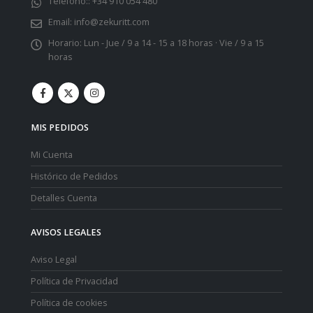
Teléfono::
+34 910 054 480
Email:
info@zekuritt.com
Horario:
Lun - Jue / 9 a 14 - 15 a 18 horas · Vie / 9 a 15
horas
MIS PEDIDOS
Mi Cuenta
Histórico de Pedidos
Detalles Cuenta
AVISOS LEGALES
Aviso Legal
Política de Privacidad
Política de cookies