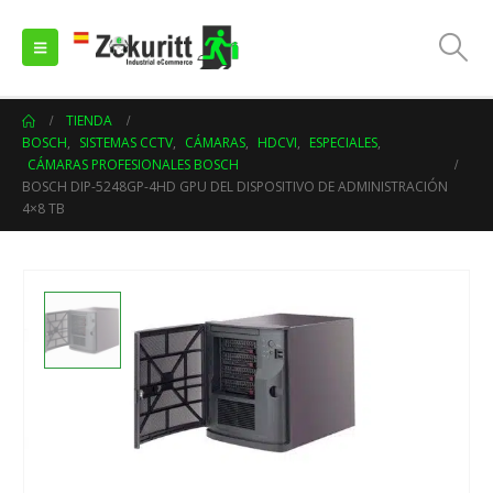
TIENDA
BOSCH
,
SISTEMAS CCTV
,
CÁMARAS
,
HDCVI
,
ESPECIALES
,
CÁMARAS PROFESIONALES BOSCH
BOSCH DIP-5248GP-4HD GPU DEL DISPOSITIVO DE ADMINISTRACIÓN
4×8 TB