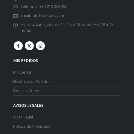
Teléfono::
+34 910 054 480
Email:
info@zekuritt.com
Horario:
Lun - Jue / 9 a 14 - 15 a 18 horas · Vie / 9 a 15
horas
MIS PEDIDOS
Mi Cuenta
Histórico de Pedidos
Detalles Cuenta
AVISOS LEGALES
Aviso Legal
Política de Privacidad