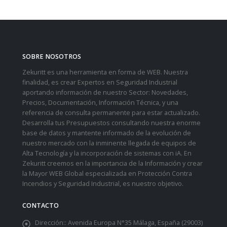
SOBRE NOSOTROS
Zekuritt es una herramienta en forma de WEB. Nuestra
finalidad, es crear Expertos en Seguridad Industrial
aportando información de nuestro Sector: Novedades,
Precios, Documentación, Información Técnica, y una
referencia de consulta permanente para estar actualizado.
Desarrolla tus Presupuestos consultando nuestra enorme
base de datos y mantente informado de la evolución de
nuestro mercado con la inminente llegada de equipos de
Alta Tecnología y la incorporación de sistemas con iA. En
Zekuritt creemos en la importancia de la Información y crear
la Mayor WEB Global especializada en Protección Contra
Incendios y Seguridad Industrial, es nuestro objetivo.
CONTACTO
Dirección::
Avenida Europa N°35 Málaga, España (29003)