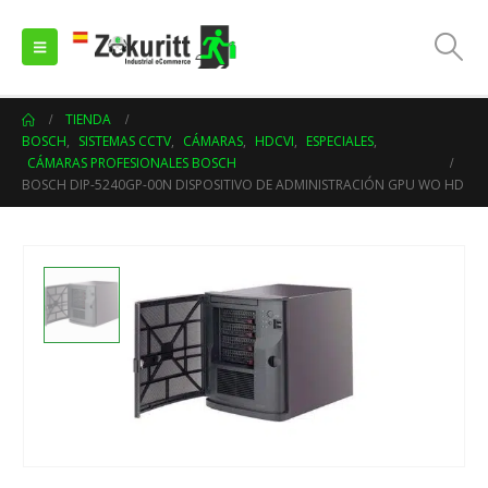
TIENDA
BOSCH
,
SISTEMAS CCTV
,
CÁMARAS
,
HDCVI
,
ESPECIALES
,
CÁMARAS PROFESIONALES BOSCH
BOSCH DIP-5240GP-00N DISPOSITIVO DE ADMINISTRACIÓN GPU WO HD