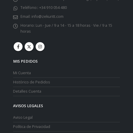
Teléfono::
+34 910 054 480
Email:
info@zekuritt.com
Horario:
Lun - Jue / 9 a 14 - 15 a 18 horas · Vie / 9 a 15
horas
MIS PEDIDOS
Mi Cuenta
Histórico de Pedidos
Detalles Cuenta
AVISOS LEGALES
Aviso Legal
Política de Privacidad