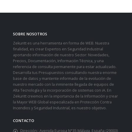
SOBRE NOSOTROS
Zekuritt es una herramienta en forma de WEB. Nuestra
finalidad, es crear Expertos en Seguridad Industrial
aportando información de nuestro Sector: Novedades,
Precios, Documentación, Información Técnica, y una
referencia de consulta permanente para estar actualizado.
Desarrolla tus Presupuestos consultando nuestra enorme
base de datos y mantente informado de la evolución de
nuestro mercado con la inminente llegada de equipos de
Alta Tecnología y la incorporación de sistemas con iA. En
Zekuritt creemos en la importancia de la Información y crear
la Mayor WEB Global especializada en Protección Contra
Incendios y Seguridad Industrial, es nuestro objetivo.
CONTACTO
Dirección::
Avenida Europa N°35 Málaga, España (29003)