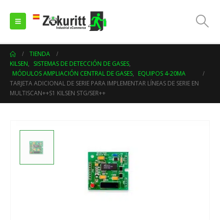
TIENDA
KILSEN
,
SISTEMAS DE DETECCIÓN DE GASES
,
MÓDULOS AMPLIACIÓN CENTRAL DE GASES
,
EQUIPOS 4-20MA
TARJETA ADICIONAL DE SERIE PARA IMPLEMENTAR LÍNEAS DE SERIE EN
MULTISCAN++S1 KILSEN STG/SER++