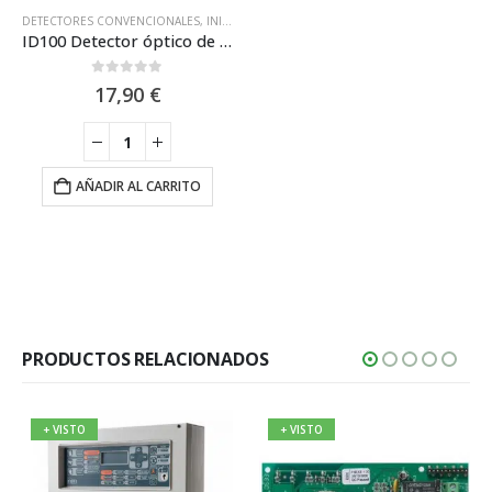
DETECTORES CONVENCIONALES
,
INIM ELECTRONICS
ID100 Detector óptico de humo convencional Inim
0
out of 5
17,90
€
AÑADIR AL CARRITO
PRODUCTOS RELACIONADOS
+ VISTO
+ VISTO