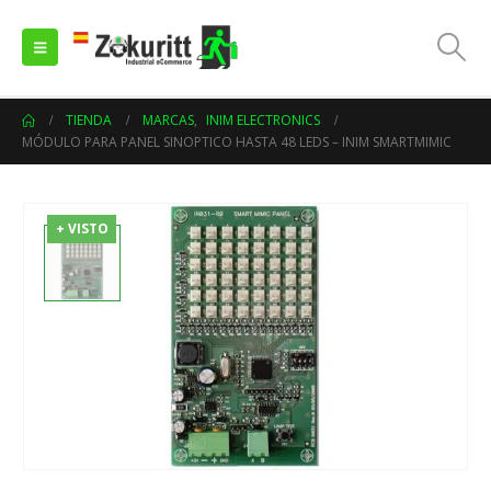
TIENDA
MARCAS
,
INIM ELECTRONICS
MÓDULO PARA PANEL SINOPTICO HASTA 48 LEDS – INIM SMARTMIMIC
+ VISTO