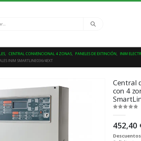
LES
,
CENTRAL CONVENCIONAL 4 ZONAS
,
PANELES DE EXTINCIÓN
,
INIM ELECT
LES INIM SMARTLINE036/4EXT
Central 
con 4 zo
SmartLi
0
out of 5
452,40
Descuentos 