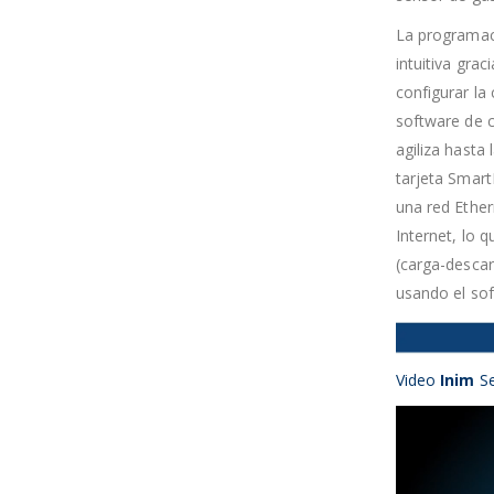
La programaci
intuitiva grac
configurar la
software de c
agiliza hasta
tarjeta Smart
una red Ether
Internet, lo 
(carga-descar
usando el so
Video
Inim
Se
Reproductor
de
vídeo