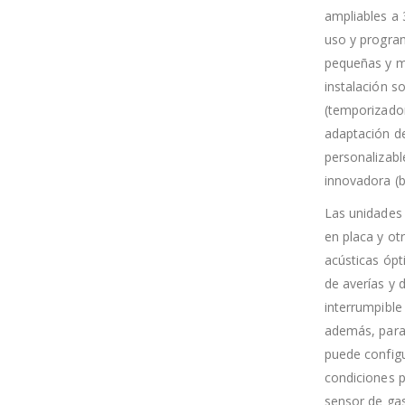
ampliables a 
uso y program
pequeñas y m
instalación s
(temporizadore
adaptación de
personalizabl
innovadora (b
Las unidades 
en placa y ot
acústicas ópti
de averías y 
interrumpible
además, para 
puede configu
condiciones 
sensor de ga