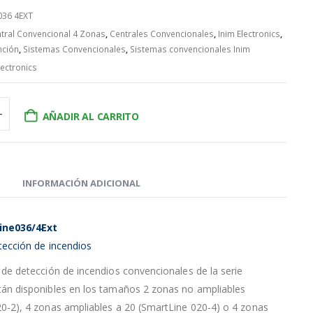
036 4EXT
tral Convencional 4 Zonas
,
Centrales Convencionales
,
Inim Electronics
,
nción
,
Sistemas Convencionales
,
Sistemas convencionales Inim
lectronics
AÑADIR AL CARRITO
INFORMACIÓN ADICIONAL
ine036/4Ext
tección de incendios
 de detección de incendios convencionales de la serie
tán disponibles en los tamaños 2 zonas no ampliables
0-2), 4 zonas ampliables a 20 (SmartLine 020-4) o 4 zonas