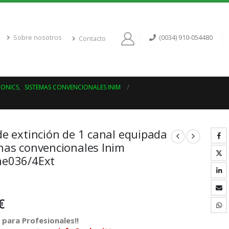
Sobre nosotros
(0034) 910-054480
Contacto
RONICS
,
SISTEMAS CONVENCIONALES INIM
de extinción de 1 canal equipada
nas convencionales Inim
ne036/4Ext
€
para Profesionales!!