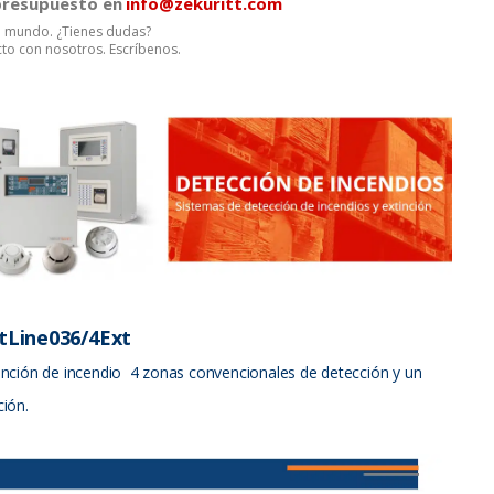
 presupuesto en
info@zekuritt.com
el mundo. ¿Tienes dudas?
to con nosotros. Escríbenos.
tLine036/4Ext
tinción de incendio 4 zonas convencionales de detección y un
ción.