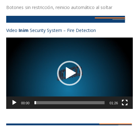
Botones sin restricción, reinicio automático al soltar
Video
Inim
Security System – Fire Detection
Reproductor
de
vídeo
00:00
01:26