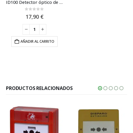
ID100 Detector óptico de humo convencional Inim
0
out of 5
17,90
€
AÑADIR AL CARRITO
PRODUCTOS RELACIONADOS
+ VISTO