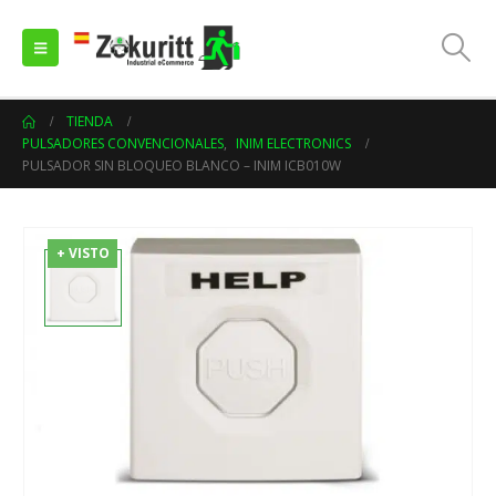
TIENDA
PULSADORES CONVENCIONALES
,
INIM ELECTRONICS
PULSADOR SIN BLOQUEO BLANCO – INIM ICB010W
+ VISTO