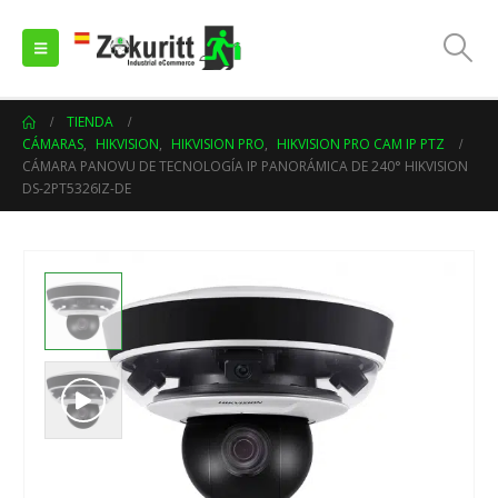
TIENDA
CÁMARAS
,
HIKVISION
,
HIKVISION PRO
,
HIKVISION PRO CAM IP PTZ
CÁMARA PANOVU DE TECNOLOGÍA IP PANORÁMICA DE 240° HIKVISION
DS-2PT5326IZ-DE