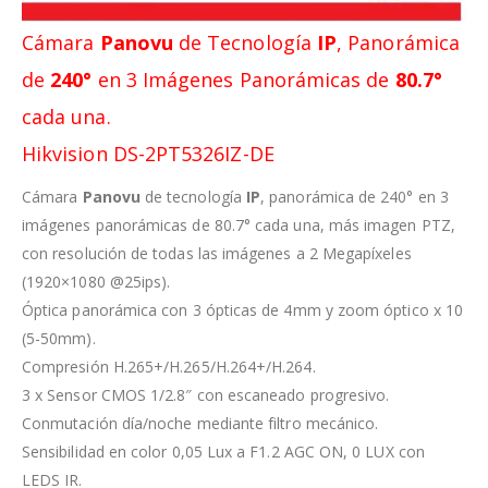
Cámara
Panovu
de Tecnología
IP
, Panorámica
de
240°
en 3 Imágenes Panorámicas de
80.7°
cada una.
Hikvision DS-2PT5326IZ-DE
Cámara
Panovu
de tecnología
IP
, panorámica de 240° en 3
imágenes panorámicas de 80.7° cada una, más imagen PTZ,
con resolución de todas las imágenes a 2 Megapíxeles
(1920×1080 @25ips).
Óptica panorámica con 3 ópticas de 4mm y zoom óptico x 10
(5-50mm).
Compresión H.265+/H.265/H.264+/H.264.
3 x Sensor CMOS 1/2.8″ con escaneado progresivo.
Conmutación día/noche mediante filtro mecánico.
Sensibilidad en color 0,05 Lux a F1.2 AGC ON, 0 LUX con
LEDS IR.