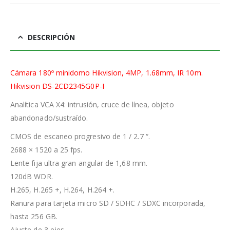
DESCRIPCIÓN
Cámara 180º minidomo Hikvision, 4MP, 1.68mm, IR 10m.
Hikvision DS-2CD2345G0P-I
Analítica VCA X4: intrusión, cruce de línea, objeto
abandonado/sustraído.
CMOS de escaneo progresivo de 1 / 2.7 “.
2688 × 1520 a 25 fps.
Lente fija ultra gran angular de 1,68 mm.
120dB WDR.
H.265, H.265 +, H.264, H.264 +.
Ranura para tarjeta micro SD / SDHC / SDXC incorporada,
hasta 256 GB.
Ajuste de 3 ejes.