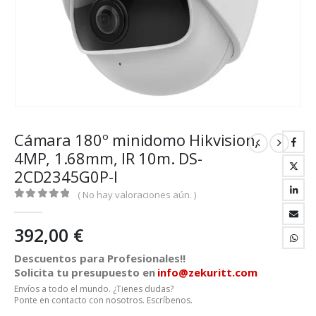
Cámara 180º minidomo Hikvision,
4MP, 1.68mm, IR 10m. DS-
2CD2345G0P-I
( No hay valoraciones aún. )
0
out of 5
392,00
€
Descuentos para Profesionales!!
Solicita tu presupuesto en
info@zekuritt.com
Envíos a todo el mundo. ¿Tienes dudas?
Ponte en contacto con nosotros. Escríbenos.