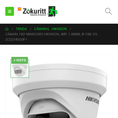
TIENDA
CÁMARAS
,
HIKVISION
CÁMARA 180º MINIDOMO HIKVISION, 4MP, 1.68MM, IR 10M. DS-
2CD2345G0P-I
+ VISTO