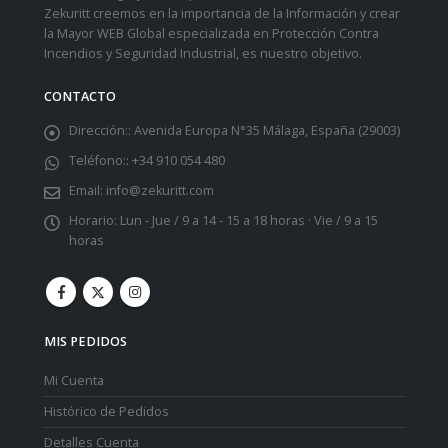
Zekuritt creemos en la importancia de la Información y crear
la Mayor WEB Global especializada en Protección Contra
Incendios y Seguridad Industrial, es nuestro objetivo.
CONTACTO
Dirección::
Avenida Europa N°35 Málaga, España (29003)
Teléfono::
+34 910 054 480
Email:
info@zekuritt.com
Horario:
Lun - Jue / 9 a 14 - 15 a 18 horas · Vie / 9 a 15
horas
MIS PEDIDOS
Mi Cuenta
Histórico de Pedidos
Detalles Cuenta