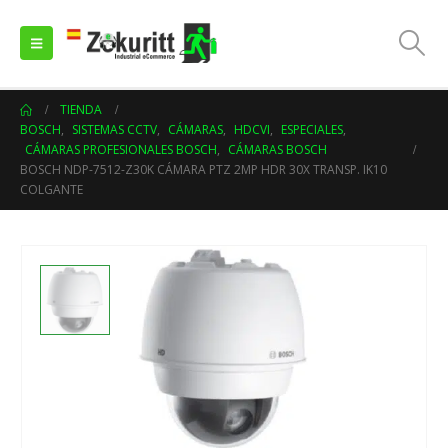
TIENDA
BOSCH
,
SISTEMAS CCTV
,
CÁMARAS
,
HDCVI
,
ESPECIALES
,
CÁMARAS PROFESIONALES BOSCH
,
CÁMARAS BOSCH
BOSCH NDP-7512-Z30K CÁMARA PTZ 2MP HDR 30X TRANSP. IK10
COLGANTE