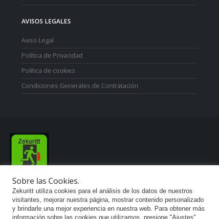
AVISOS LEGALES
Aviso Legal
Política de Privacidad
Política de cookies
Condiciones Generales de Contratación
Sobre las Cookies.
Zekuritt TM; Copyright 2021. Derechos Reservados.
Zekuritt utiliza cookies para el análisis de los datos de nuestros
visitantes, mejorar nuestra página, mostrar contenido personalizado
y brindarle una mejor experiencia en nuestra web. Para obtener más
información sobre las cookies que utilizamos, presione "Ajustes"