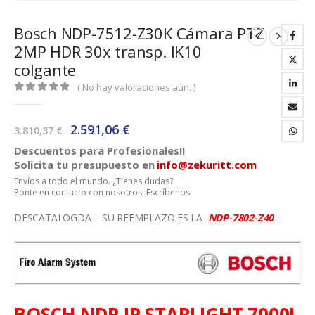
Bosch NDP-7512-Z30K Cámara PTZ
2MP HDR 30x transp. IK10
colgante
( No hay valoraciones aún. )
0
out of 5
El
El
2.591,06
€
3.810,37
€
precio
precio
Descuentos para Profesionales!!
original
actual
Solicita tu presupuesto en
info@zekuritt.com
era:
es:
Envíos a todo el mundo. ¿Tienes dudas?
3.810,37 €.
2.591,06 €.
Ponte en contacto con nosotros. Escríbenos.
DESCATALOGDA – SU REEMPLAZO ES LA
NDP-7802-Z40
BOSCH NDP IP STARLIGHT 7000I