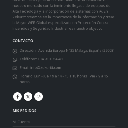
nuestro mercado con la inminente llegada de equipos de
Alta Tecnología y la incorporación de sistemas con iA. En
Zekuritt creemos en la importancia de la Información y crear
la Mayor WEB Global especializada en Protección Contra
Incendios y Seguridad Industrial, es nuestro objetivo.
CONTACTO
Dirección::
Avenida Europa N°35 Málaga, España (29003)
Teléfono::
+34 910 054 480
Email:
info@zekuritt.com
Horario:
Lun - Jue / 9 a 14 - 15 a 18 horas · Vie / 9 a 15
horas
MIS PEDIDOS
Mi Cuenta