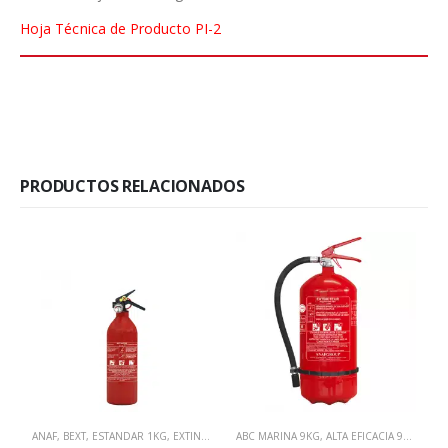
Hoja Técnica de Producto PI-2
PRODUCTOS RELACIONADOS
ANAF
,
BEXT
,
ESTANDAR 1KG
,
EXTINTORES CON CERTIFICACIÓN MARINA MED
ABC MARINA 9KG
,
ALTA EFICACIA 9KG
,
EXTIN
,
ANAF
B