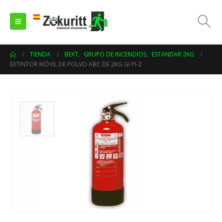
TIENDA
BEXT
,
GRUPO DE INCENDIOS
,
ESTANDAR 2KG
EXTINTOR MÓVIL DE POLVO ABC DE 2KG GI PI-2