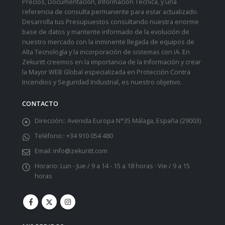
Precios, Documentación, Información Técnica, y una
referencia de consulta permanente para estar actualizado.
Desarrolla tus Presupuestos consultando nuestra enorme
base de datos y mantente informado de la evolución de
nuestro mercado con la inminente llegada de equipos de
Alta Tecnología y la incorporación de sistemas con iA. En
Zekuritt creemos en la importancia de la Información y crear
la Mayor WEB Global especializada en Protección Contra
Incendios y Seguridad Industrial, es nuestro objetivo.
CONTACTO
Dirección::
Avenida Europa N°35 Málaga, España (29003)
Teléfono::
+34 910 054 480
Email:
info@zekuritt.com
Horario:
Lun - Jue / 9 a 14 - 15 a 18 horas · Vie / 9 a 15
horas