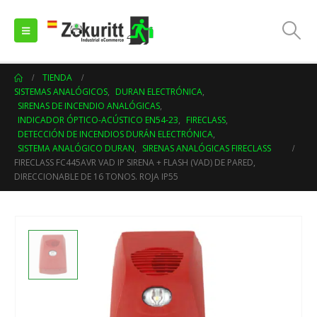
TIENDA
SISTEMAS ANALÓGICOS
,
DURAN ELECTRÓNICA
,
SIRENAS DE INCENDIO ANALÓGICAS
,
INDICADOR ÓPTICO-ACÚSTICO EN54-23
,
FIRECLASS
,
DETECCIÓN DE INCENDIOS DURÁN ELECTRÓNICA
,
SISTEMA ANALÓGICO DURAN
,
SIRENAS ANALÓGICAS FIRECLASS
FIRECLASS FC445AVR VAD IP SIRENA + FLASH (VAD) DE PARED,
DIRECCIONABLE DE 16 TONOS. ROJA IP55