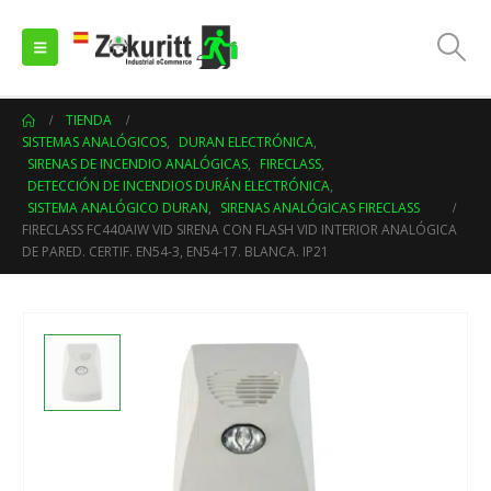
TIENDA
SISTEMAS ANALÓGICOS
,
DURAN ELECTRÓNICA
,
SIRENAS DE INCENDIO ANALÓGICAS
,
FIRECLASS
,
DETECCIÓN DE INCENDIOS DURÁN ELECTRÓNICA
,
SISTEMA ANALÓGICO DURAN
,
SIRENAS ANALÓGICAS FIRECLASS
FIRECLASS FC440AIW VID SIRENA CON FLASH VID INTERIOR ANALÓGICA
DE PARED. CERTIF. EN54-3, EN54-17. BLANCA. IP21