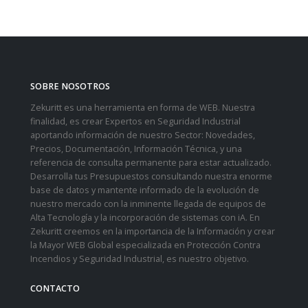
SOBRE NOSOTROS
Zekuritt es una herramienta en forma de WEB. Nuestra
finalidad, es crear Expertos en Seguridad Industrial
aportando información de nuestro Sector: Novedades,
Precios, Documentación, Información Técnica, y una
referencia de consulta permanente para estar actualizado.
Desarrolla tus Presupuestos consultando nuestra enorme
base de datos y mantente informado de la evolución de
nuestro mercado con la inminente llegada de equipos de
Alta Tecnología y la incorporación de sistemas con iA. En
Zekuritt creemos en la importancia de la Información y crear
la Mayor WEB Global especializada en Protección Contra
Incendios y Seguridad Industrial, es nuestro objetivo.
CONTACTO