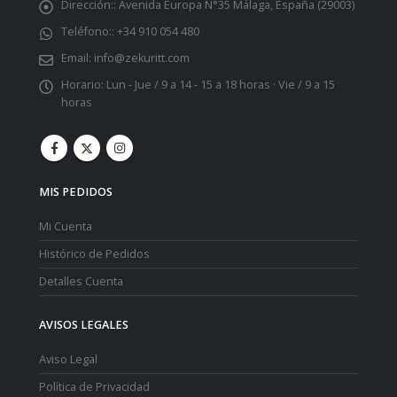
Dirección::
Avenida Europa N°35 Málaga, España (29003)
Teléfono::
+34 910 054 480
Email:
info@zekuritt.com
Horario:
Lun - Jue / 9 a 14 - 15 a 18 horas · Vie / 9 a 15
horas
MIS PEDIDOS
Mi Cuenta
Histórico de Pedidos
Detalles Cuenta
AVISOS LEGALES
Aviso Legal
Política de Privacidad