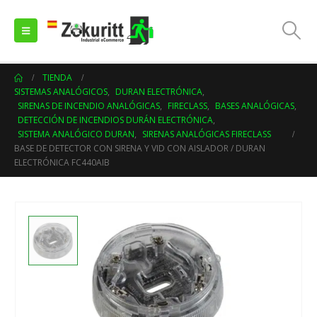
TIENDA
SISTEMAS ANALÓGICOS
,
DURAN ELECTRÓNICA
,
SIRENAS DE INCENDIO ANALÓGICAS
,
FIRECLASS
,
BASES ANALÓGICAS
,
DETECCIÓN DE INCENDIOS DURÁN ELECTRÓNICA
,
SISTEMA ANALÓGICO DURAN
,
SIRENAS ANALÓGICAS FIRECLASS
BASE DE DETECTOR CON SIRENA Y VID CON AISLADOR / DURAN
ELECTRÓNICA FC440AIB