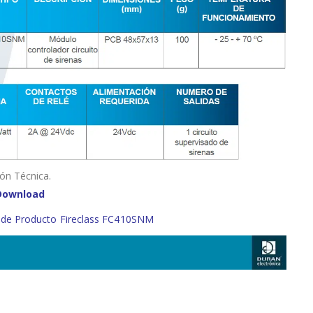
n Técnica.
Download
 de Producto Fireclass FC410SNM