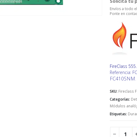
Solicita tu
Envíos a todo 
Ponte en contac
FireClass 555
Referencia: 
FC410SNM. M
SKU:
Fireclass
Categorías:
Det
Módulos analó
Etiquetas:
Duran