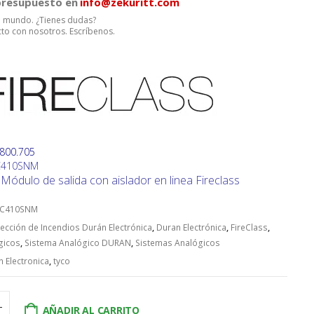
 presupuesto en
info@zekuritt.com
el mundo. ¿Tienes dudas?
to con nosotros. Escríbenos.
.800.705
FC410SNM
ódulo de salida con aislador en linea Fireclass
 FC410SNM
ección de Incendios Durán Electrónica
,
Duran Electrónica
,
FireClass
,
gicos
,
Sistema Analógico DURAN
,
Sistemas Analógicos
 Electronica
,
tyco
AÑADIR AL CARRITO