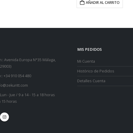
AÑADIR AL CARRITO
AÑADI
MIS PEDIDOS
::
Avenida Europa N°35 Málaga,
Mi Cuenta
29003)
Histórico de Pedidos
::
+34 910 054 480
Detalles Cuenta
fo@zekuritt.com
Lun - Jue / 9 a 14 - 15 a 18 horas
 a 15 horas