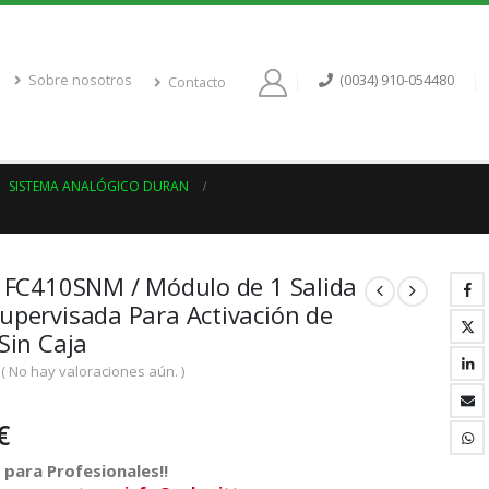
Sobre nosotros
(0034) 910-054480
Contacto
,
SISTEMA ANALÓGICO DURAN
s FC410SNM / Módulo de 1 Salida
upervisada Para Activación de
 Sin Caja
( No hay valoraciones aún. )
€
para Profesionales!!