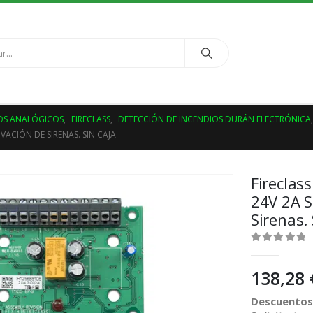
S ANALÓGICOS
,
FIRECLASS
,
DETECCIÓN DE INCENDIOS DURÁN ELECTRÓNICA
VACIÓN DE SIRENAS. SIN CAJA
Fireclas
24V 2A S
Sirenas.
0
out of 5
138,28
Descuentos 