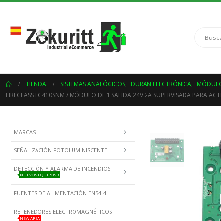
TIENDA
SISTEMAS ANALÓGICOS
,
DURAN ELECTRÓNICA
,
MÓDULO
FIRECLASS FC410SNM / MÓDULO DE 1 SALIDA 24V 2A SUPERVISADA PARA ACTI
MARCAS
SEÑALIZACIÓN FOTOLUMINISCENTE
DETECCIÓN Y ALARMA DE INCENDIOS
NUEVOS EQUIPOS!!
FUENTES DE ALIMENTACIÓN EN54-4
RETENEDORES ELECTROMAGNÉTICOS
NEW AREA