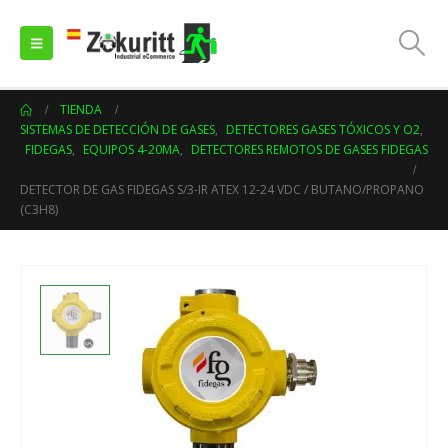
TIENDA
SISTEMAS DE DETECCIÓN DE GASES
,
DETECTORES GASES TÓXICOS Y O2
,
FIDEGAS
,
EQUIPOS 4-20MA
,
DETECTORES REMOTOS DE GASES FIDEGAS
DETECTOR DE GAS FIDEGAS S/3-IR ATEX 12-24 VDC / BUTANO/PROPANO
(C3H8)