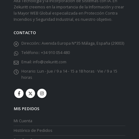
Alta Tecnología y la incorporación de sistemas con iA. En
Zekuritt creemos en la importancia de la Información y crear
la Mayor WEB Global especializada en Protección Contra
Incendios y Seguridad Industrial, es nuestro objetivo.
CONTACTO
Dirección::
Avenida Europa N°35 Málaga, España (29003)
Teléfono::
+34 910 054 480
Email:
info@zekuritt.com
Horario:
Lun - Jue / 9 a 14 - 15 a 18 horas · Vie / 9 a 15
horas
MIS PEDIDOS
Mi Cuenta
Histórico de Pedidos