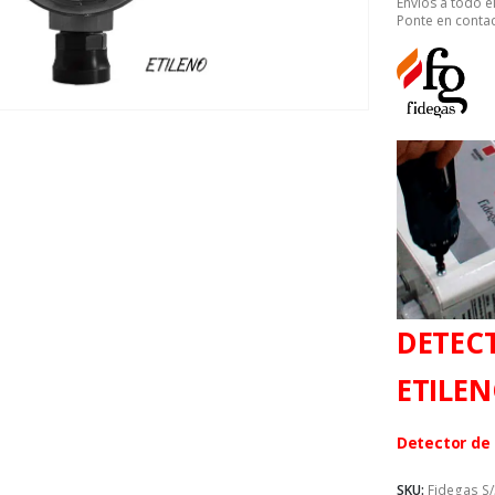
Envíos a todo 
Ponte en contac
DETECT
ETILEN
Detector de 
SKU:
Fidegas S/