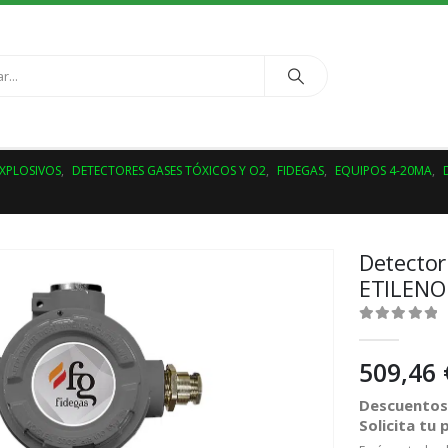
EXPLOSIVOS
,
DETECTORES GASES TÓXICOS Y O2
,
FIDEGAS
,
EQUIPOS 4-20MA
,
Detector
ETILENO
0
out of 5
509,46
Descuentos 
Solicita tu