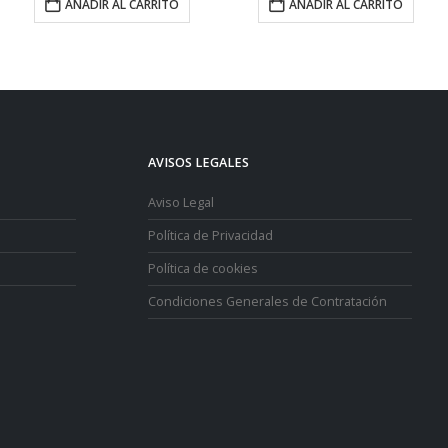
AÑADIR AL CARRITO
AÑADIR AL CARRITO
asta
823,00 €
AVISOS LEGALES
Aviso Legal
Política de Privacidad
Política de cookies
Condiciones Generales de Contratación