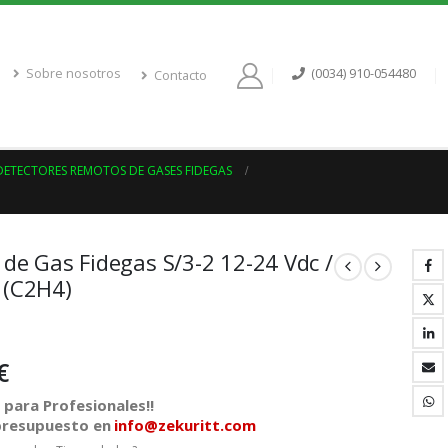
Sobre nosotros
(0034) 910-054480
Contacto
DETECTORES REMOTOS DE GASES FIDEGAS
 de Gas Fidegas S/3-2 12-24 Vdc /
 (C2H4)
€
para Profesionales!!
 presupuesto en
info@zekuritt.com