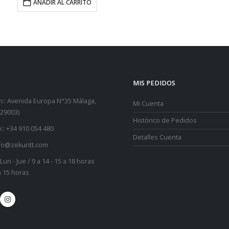
AÑADIR AL CARRITO
h
2.
MIS PEDIDOS
::
Avenida Europa N°35 Málaga,
Mi Cuenta
29003)
Histórico de Pedidos
::
+34 910 054 480
Detalles Cuenta
fo@zekuritt.com
Lun - Jue / 9 a 14 - 15 a 18 horas
 a 15 horas