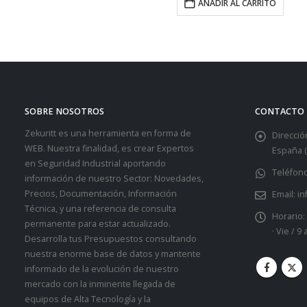
AÑADIR AL CARRITO
hasta
598,00 €
SOBRE NOSOTROS
CONTACTO
Zekuritt es una herramienta en forma de
Dirección
WEB. Nuestra finalidad, es crear Expertos
España (
en Seguridad Industrial aportando
Teléfono
información de nuestro Sector: Novedades,
Precios, Documentación, Información
Email:
in
Técnica, y una referencia de consulta
Horario:
permanente para estar actualizado.
· Vie / 9
Desarrolla tus Presupuestos consultando
nuestra enorme base de datos y mantente
informado de la evolución de nuestro
mercado con la inminente llegada de
equipos de Alta Tecnología y la