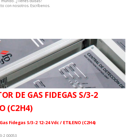
el mundo. ¿Tienes dudas?
to con nosotros. Escríbenos.
OR DE GAS FIDEGAS S/3-2
O (C2H4)
Gas Fidegas S/3-2 12-24 Vdc / ETILENO (C2H4)
3-2 00053