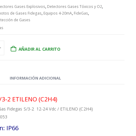
ectores Gases Explosivos
,
Detectores Gases Tóxicos y O2
,
motos de Gases Fidegas
,
Equipos 4-20mA
,
FideGas
,
tección de Gases
as
AÑADIR AL CARRITO
INFORMACIÓN ADICIONAL
S/3-2 ETILENO (C2H4)
Gas Fidegas S/3-2 12-24 Vdc / ETILENO (C2H4)
0053
n: IP66