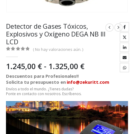
Detector de Gases Tóxicos,
Explosivos y Oxígeno DEGA NB III
LCD
( No hay valoraciones aún. )
0
out of 5
Rango
1.245,00
€
-
1.325,00
€
de
Descuentos para Profesionales!!
precios:
Solicita tu presupuesto en
info@zekuritt.com
desde
Envíos a todo el mundo. ¿Tienes dudas?
1.245,00 €
Ponte en contacto con nosotros. Escríbenos.
hasta
1.325,00 €