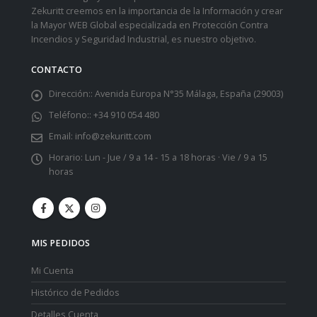
Zekuritt creemos en la importancia de la Información y crear
la Mayor WEB Global especializada en Protección Contra
Incendios y Seguridad Industrial, es nuestro objetivo.
CONTACTO
Dirección::
Avenida Europa N°35 Málaga, España (29003)
Teléfono::
+34 910 054 480
Email:
info@zekuritt.com
Horario:
Lun - Jue / 9 a 14 - 15 a 18 horas · Vie / 9 a 15
horas
MIS PEDIDOS
Mi Cuenta
Histórico de Pedidos
Detalles Cuenta