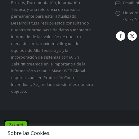
Precios, Documentación, Información
Email:
in
Técnica, y una referencia de consulta
Horario:
permanente para estar actualizado.
· Vie / 9
Desarrolla tus Presupuestos consultando
nuestra enorme base de datos y mantente
informado de la evolución de nuestro
mercado con la inminente llegada de
equipos de Alta Tecnología y la
incorporación de sistemas con iA. En
Zekuritt creemos en la importancia de la
Información y crear la Mayor WEB Global
especializada en Protección Contra
Incendios y Seguridad Industrial, es nuestro
objetivo.
Zekuritt TM; Copyright 2021. Derechos Reservados.
Sobre las Cookies.