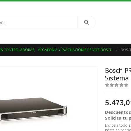
ES CONTROLADORAS
,
MEGAFONÍA Y EVACUACIÓN POR VOZ BOSCH
BOSCH
Bosch PR
Sistema
0
out of 5
5.473,
Descuentos 
Solicita tu
Envíos a todo 
Ponte en contac