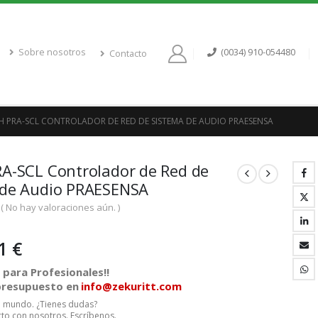
Sobre nosotros
(0034) 910-054480
Contacto
 PRA-SCL CONTROLADOR DE RED DE SISTEMA DE AUDIO PRAESENSA
A-SCL Controlador de Red de
 de Audio PRAESENSA
( No hay valoraciones aún. )
01
€
para Profesionales!!
 presupuesto en
info@zekuritt.com
el mundo. ¿Tienes dudas?
to con nosotros. Escríbenos.