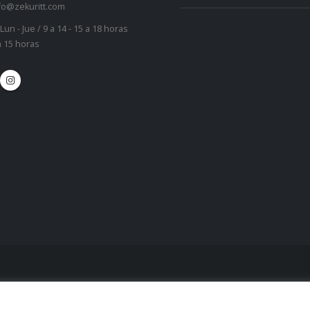
fo@zekuritt.com
Lun - Jue / 9 a 14 - 15 a 18 horas
 a 15 horas