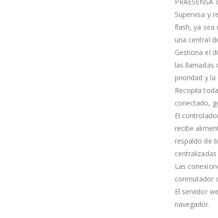
PRAESENSA c
Supervisa y 
flash, ya se
una central d
Gestiona el 
las llamadas 
prioridad y l
Recopila toda
conectado, ge
El controlado
recibe alimen
respaldo de b
centralizadas
Las conexione
conmutador d
El servidor w
navegador.