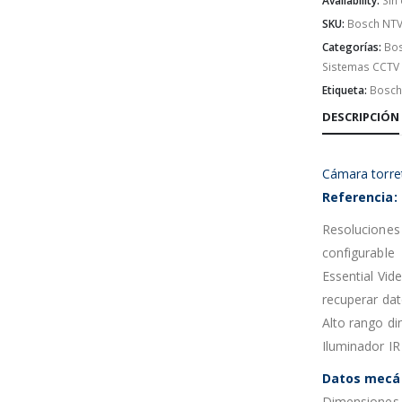
Availability:
Sin
SKU:
Bosch NTV
Categorías:
Bo
Sistemas CCTV
Etiqueta:
Bosch
DESCRIPCIÓN
Cámara torre
Referencia:
Resoluciones
configurable
Essential Vid
recuperar da
Alto rango di
Iluminador IR
Datos mecá
Dimensiones 