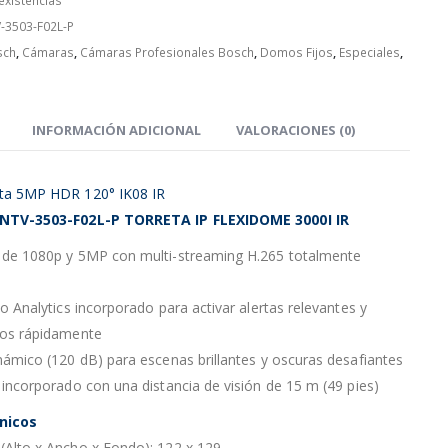
 existencias
-3503-F02L-P
sch
,
Cámaras
,
Cámaras Profesionales Bosch
,
Domos Fijos
,
Especiales
,
INFORMACIÓN ADICIONAL
VALORACIONES (0)
ta 5MP HDR 120° IK08 IR
 NTV-3503-F02L-P TORRETA IP FLEXIDOME 3000I IR
 de 1080p y 5MP con multi-streaming H.265 totalmente
eo Analytics incorporado para activar alertas relevantes y
tos rápidamente
námico (120 dB) para escenas brillantes y oscuras desafiantes
 incorporado con una distancia de visión de 15 m (49 pies)
nicos
(Alto x Ancho x Fondo): 122 x 129