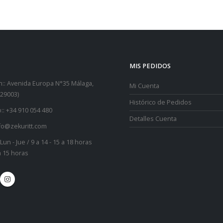
MIS PEDIDOS
::
Avenida Europa N°35 Málaga,
Mi Cuenta
29003)
Histórico de Pedidos
::
+34 910 054 480
Detalles Cuenta
fo@zekuritt.com
Lun - Jue / 9 a 14 - 15 a 18 horas
 a 15 horas