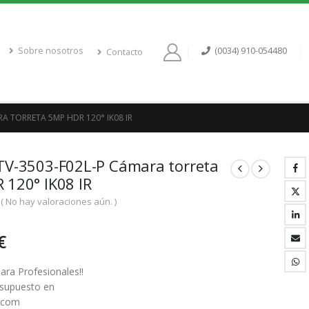
Sobre nosotros
(0034) 910-054480
Contacto
A TORRETA 5MP HDR 120° IK08 IR
TV-3503-F02L-P Cámara torreta
120° IK08 IR
( No hay valoraciones aún. )
€
ra Profesionales!!
resupuesto en
t.com