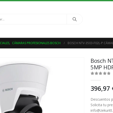
CIALES
,
CÁMARAS PROFESIONALES BOSCH
BOSCH NTV-3503-F02L-P CÁMAR
Bosch N
5MP HDR 
0
out of 5
396,97
Descuentos pa
Solicita tu p
info@zekurit