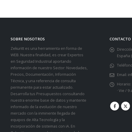
SOBRE NOSOTROS
CONTACTO
Zekuritt es una herramienta en forma de
Dirección
WEB. Nuestra finalidad, es crear Expertos
España (
en Seguridad Industrial aportando
Teléfono
información de nuestro Sector: Novedades,
Precios, Documentación, Información
Email:
in
Técnica, y una referencia de consulta
Horario:
permanente para estar actualizado.
· Vie / 9
Desarrolla tus Presupuestos consultando
nuestra enorme base de datos y mantente
informado de la evolución de nuestro
mercado con la inminente llegada de
equipos de Alta Tecnología y la
incorporación de sistemas con iA. En