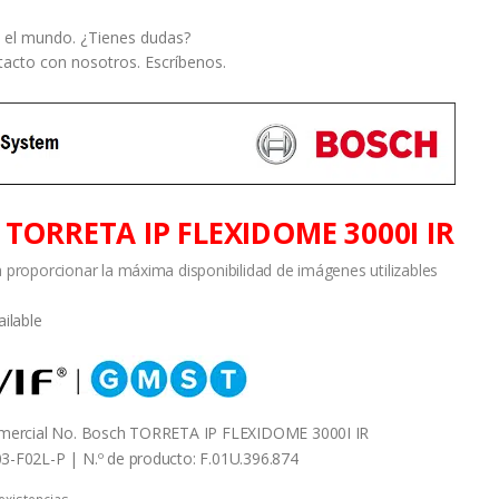
 el mundo. ¿Tienes dudas?
acto con nosotros. Escríbenos.
TORRETA IP FLEXIDOME 3000I IR
 proporcionar la máxima disponibilidad de imágenes utilizables
omercial No. Bosch TORRETA IP FLEXIDOME 3000I IR
-F02L-P | N.º de producto: F.01U.396.874