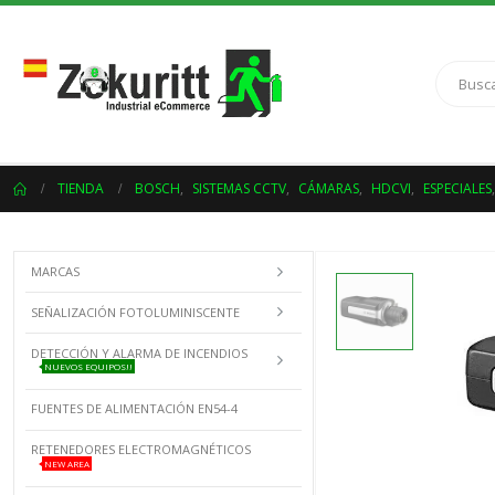
TIENDA
BOSCH
,
SISTEMAS CCTV
,
CÁMARAS
,
HDCVI
,
ESPECIALES
MARCAS
SEÑALIZACIÓN FOTOLUMINISCENTE
DETECCIÓN Y ALARMA DE INCENDIOS
NUEVOS EQUIPOS!!
FUENTES DE ALIMENTACIÓN EN54-4
RETENEDORES ELECTROMAGNÉTICOS
NEW AREA