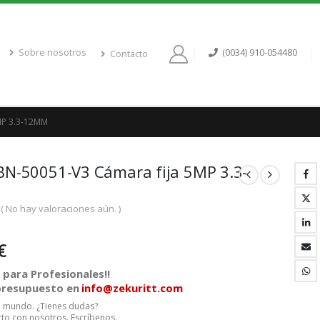
Sobre nosotros
(0034) 910-054480
Contacto
MP 3.3-12MM
BN-50051-V3 Cámara fija 5MP 3.3-
( No hay valoraciones aún. )
€
para Profesionales!!
 presupuesto en
info@zekuritt.com
el mundo. ¿Tienes dudas?
to con nosotros. Escríbenos.