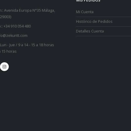
MIS PEDIDOS
::
Avenida Europa N°35 Málaga,
Mi Cuenta
29003)
Histórico de Pedidos
::
+34 910 054 480
Detalles Cuenta
fo@zekuritt.com
Lun - Jue / 9 a 14 - 15 a 18 horas
 a 15 horas