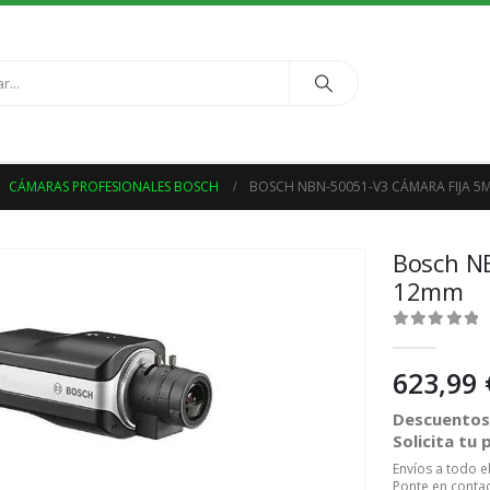
,
CÁMARAS PROFESIONALES BOSCH
BOSCH NBN-50051-V3 CÁMARA FIJA 5
Bosch N
12mm
0
out of 5
623,99
Descuentos 
Solicita tu
Envíos a todo 
Ponte en contac