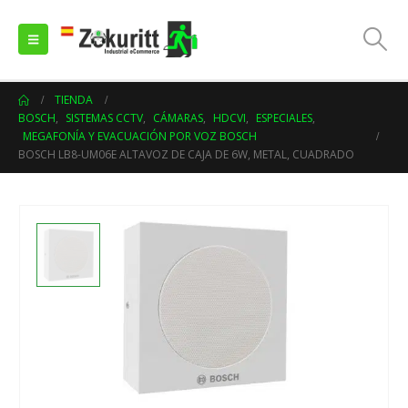
TIENDA
BOSCH
,
SISTEMAS CCTV
,
CÁMARAS
,
HDCVI
,
ESPECIALES
,
MEGAFONÍA Y EVACUACIÓN POR VOZ BOSCH
BOSCH LB8-UM06E ALTAVOZ DE CAJA DE 6W, METAL, CUADRADO