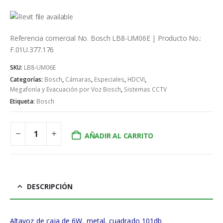
Referencia comercial No. Bosch LB8-UM06E | Producto No.:
F.01U.377.176
SKU:
LB8-UM06E
Categorías:
Bosch
,
Cámaras
,
Especiales
,
HDCVI
,
Megafonía y Evacuación por Voz Bosch
,
Sistemas CCTV
Etiqueta:
Bosch
AÑADIR AL CARRITO
DESCRIPCIÓN
Altavoz de caja de 6W, metal, cuadrado 101db