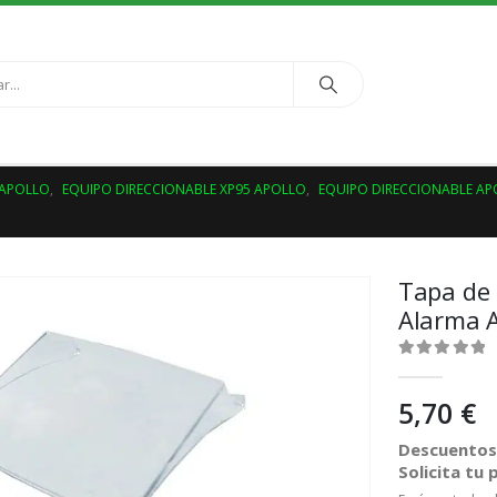
 APOLLO
,
EQUIPO DIRECCIONABLE XP95 APOLLO
,
EQUIPO DIRECCIONABLE AP
Tapa de 
Alarma 
0
out of 5
5,70
€
Descuentos 
Solicita tu