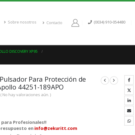
Sobre nosotros
(0034) 910-054480
Contacto
OLLO DISCOVERY XP95
Pulsador Para Protección de
Apollo 44251-189APO
( No hay valoraciones aún. )
para Profesionales!!
 presupuesto en
info@zekuritt.com