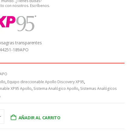
el mundo. ¿Tienes dudas?
to con nosotros. Escríbenos.
bisagras transparentes
 44251-189APO
9APO
llo
,
Equipo direccionable Apollo Discovery XP95
,
onable XP95 Apollo
,
Sistema Analógico Apollo
,
Sistemas Analógicos
o
AÑADIR AL CARRITO