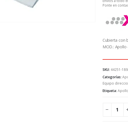
Envíos a todo 
Ponte en contac
Cubierta con 
MOD.: Apollo
SKU:
44251-18
Categorías:
Apo
Equipo direcci
Etiqueta:
Apoll