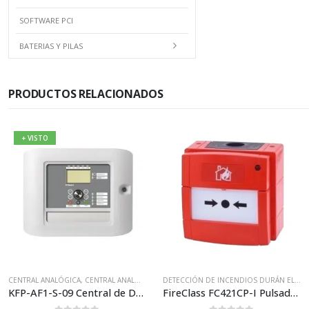
SOFTWARE PCI
BATERIAS Y PILAS
PRODUCTOS RELACIONADOS
+ VISTO
ISTEMA ALGORÍTMICO AGUILERA
CENTRAL ANALÓGICA
,
BASES PARA DETECTORES Y ACCESORIOS PARA LA GAMA CERBERUS PRO
,
CENTRAL ANALÓGICA 1 LAZO
,
SISTEMAS ANALÓGICOS
,
KILSEN
,
SISTEMA ANALÓGICO KILS
,
BASES Y
DETECCIÓN DE INCENDIOS DURÁN ELECTRÓNICA
KFP-AF1-S-09 Central de Detección de Incendios Analógica de 1 lazo Kilsen
FireClass FC421CP-I Pulsador Analógico con Aislador de Cortocircuito IP67 (Exterior)