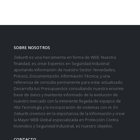
SOBRE NOSOTROS
Zekuritt es una herramienta en forma de WEB. Nuestra
finalidad, es crear Expertos en Seguridad Industrial
aportando información de nuestro Sector: Novedades,
Precios, Documentación, Información Técnica, y una
referencia de consulta permanente para estar actualizado.
Desarrolla tus Presupuestos consultando nuestra enorme
base de datos y mantente informado de la evolución de
nuestro mercado con la inminente llegada de equipos de
Alta Tecnología y la incorporación de sistemas con iA. En
Zekuritt creemos en la importancia de la Información y crear
la Mayor WEB Global especializada en Protección Contra
Incendios y Seguridad Industrial, es nuestro objetivo.
CONTACTO