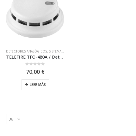
DETECTORES ANALÓGICOS
,
SISTEMA ANALÓGICO TELEFIRE
,
SISTEMAS ANALÓGICOS
,
T
TELEFIRE TFO-480A / Detector De Humo Fotoeléctrico Direccionable
0
out of 5
70,00
€
LEER MÁS