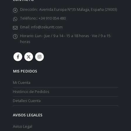
Dirección::
Avenida Europa N°35 Málaga, España (29003)
Teléfono::
+34 910 054 480
Email:
info@zekuritt.com
Horario:
Lun - Jue / 9 a 14 - 15 a 18 horas · Vie / 9 a 15
horas
MIS PEDIDOS
Mi Cuenta
Histórico de Pedidos
Detalles Cuenta
AVISOS LEGALES
Aviso Legal