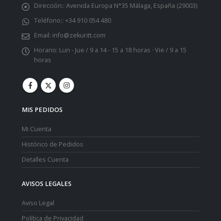
Dirección::
Avenida Europa N°35 Málaga, España (29003)
Teléfono::
+34 910 054 480
Email:
info@zekuritt.com
Horario:
Lun - Jue / 9 a 14 - 15 a 18 horas · Vie / 9 a 15
horas
MIS PEDIDOS
Mi Cuenta
Histórico de Pedidos
Detalles Cuenta
AVISOS LEGALES
Aviso Legal
Política de Privacidad