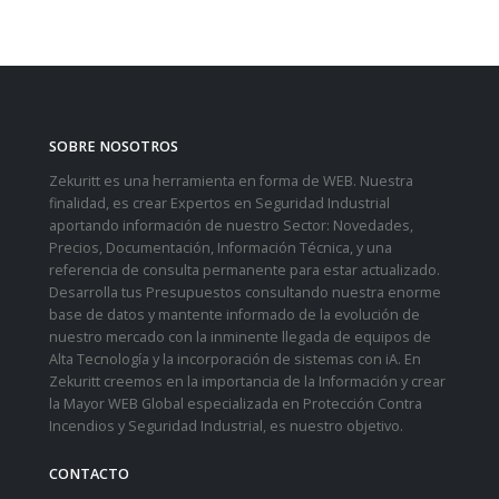
SOBRE NOSOTROS
Zekuritt es una herramienta en forma de WEB. Nuestra
finalidad, es crear Expertos en Seguridad Industrial
aportando información de nuestro Sector: Novedades,
Precios, Documentación, Información Técnica, y una
referencia de consulta permanente para estar actualizado.
Desarrolla tus Presupuestos consultando nuestra enorme
base de datos y mantente informado de la evolución de
nuestro mercado con la inminente llegada de equipos de
Alta Tecnología y la incorporación de sistemas con iA. En
Zekuritt creemos en la importancia de la Información y crear
la Mayor WEB Global especializada en Protección Contra
Incendios y Seguridad Industrial, es nuestro objetivo.
CONTACTO