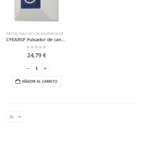
EATON
,
EVACUACIÓN ASISTENCIA DE EMERGENCIA
,
SISTEMA DE AVISO Y ASISTENCIA
CFEARSP Pulsador de cancelación adicional para Kit de asistencia para personas discapacitadas de EATON
0
out of 5
24,79
€
AÑADIR AL CARRITO