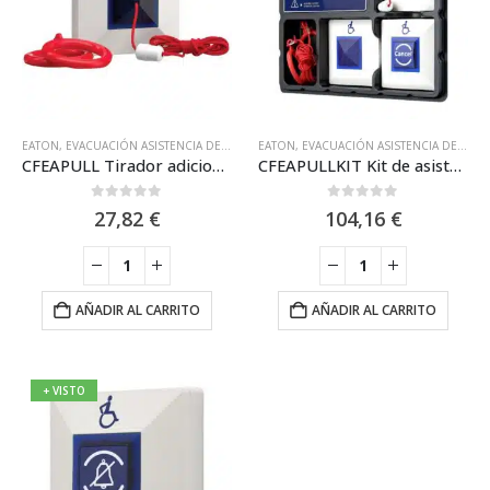
EATON
,
EVACUACIÓN ASISTENCIA DE EMERGENCIA
EATON
,
,
EVACUACIÓN ASISTENCIA DE EMERGENCIA
SISTEMA DE AVISO Y ASISTENCIA
CFEAPULL Tirador adicional para Kit de asistencia para personas discapacitadas de EATON
CFEAPULLKIT Kit de asistencia para personas discapacitadas de EATON
0
out of 5
0
out of 5
27,82
€
104,16
€
AÑADIR AL CARRITO
AÑADIR AL CARRITO
+ VISTO