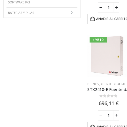
SOFTWARE PCI
BATERIAS Y PILAS
AÑADIR AL CARRIT
+ VISTO
DETNOV
,
FUENTE DE ALIMENTACIÓN EN54
STX2410-E Fue
0
out of 5
696,11
€
AÑADIR AL CARRIT