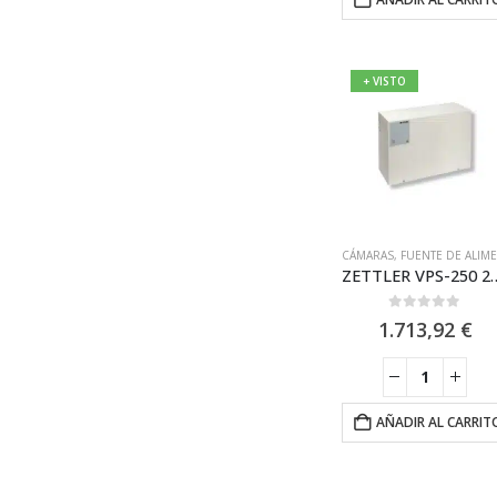
+ VISTO
CÁMARAS
,
FUENTE DE ALIMENTACIÓN EN54
ZETTLER VPS-250 2A / Fuente de al
0
out of 5
1.713,92
€
AÑADIR AL CARRIT