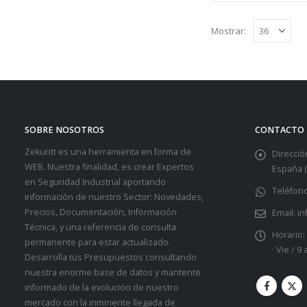
Mostrar:
SOBRE NOSOTROS
CONTACTO
Zekuritt es una herramienta en forma de
Dirección
WEB. Nuestra finalidad, es crear Expertos
España (
en Seguridad Industrial aportando
Teléfono
información de nuestro Sector: Novedades,
Precios, Documentación, Información
Email:
in
Técnica, y una referencia de consulta
Horario:
permanente para estar actualizado.
· Vie / 9
Desarrolla tus Presupuestos consultando
nuestra enorme base de datos y mantente
informado de la evolución de nuestro
mercado con la inminente llegada de