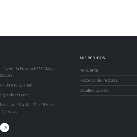
MIS PEDIDOS
::
Avenida Europa N°35 Málaga,
Mi Cuenta
29003)
Histórico de Pedidos
::
+34 910 054 480
Detalles Cuenta
fo@zekuritt.com
Lun - Jue / 9 a 14 - 15 a 18 horas
 a 15 horas