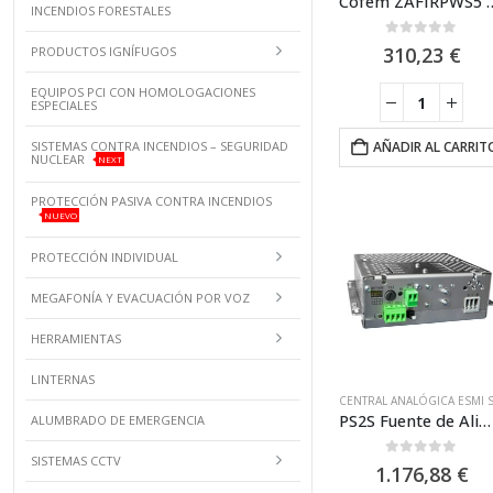
Cofem ZAFIRPWS5 Fuente de Alimentaci
INCENDIOS FORESTALES
0
out of 5
310,23
€
PRODUCTOS IGNÍFUGOS
EQUIPOS PCI CON HOMOLOGACIONES
ESPECIALES
SISTEMAS CONTRA INCENDIOS – SEGURIDAD
AÑADIR AL CARRIT
NUCLEAR
NEXT
PROTECCIÓN PASIVA CONTRA INCENDIOS
NUEVO
PROTECCIÓN INDIVIDUAL
MEGAFONÍA Y EVACUACIÓN POR VOZ
HERRAMIENTAS
LINTERNAS
PS2S Fuente de Alimentación 3,5A para Panel FDP221 Schneider Electric FFS00702555
ALUMBRADO DE EMERGENCIA
SISTEMAS CCTV
0
out of 5
1.176,88
€