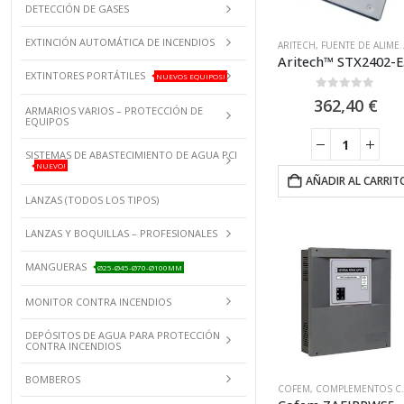
DETECCIÓN DE GASES
EXTINCIÓN AUTOMÁTICA DE INCENDIOS
ARITECH
,
FUENTE DE ALIMENTACIÓN EN54
Aritech
EXTINTORES PORTÁTILES
NUEVOS EQUIPOS!
0
out of 5
362,40
€
ARMARIOS VARIOS – PROTECCIÓN DE
EQUIPOS
SISTEMAS DE ABASTECIMIENTO DE AGUA PCI
NUEVO!
AÑADIR AL CARRIT
LANZAS (TODOS LOS TIPOS)
LANZAS Y BOQUILLAS – PROFESIONALES
MANGUERAS
Ø25-Ø45-Ø70-Ø100MM
MONITOR CONTRA INCENDIOS
DEPÓSITOS DE AGUA PARA PROTECCIÓN
CONTRA INCENDIOS
BOMBEROS
COFEM
,
COMPLEMENTOS COFEM