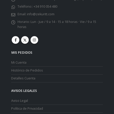
Teléfono::
+34 910 054 480
Email:
info@zekuritt.com
Horario:
Lun - Jue / 9 a 14 - 15 a 18 horas · Vie / 9 a 15
horas
MIS PEDIDOS
Mi Cuenta
Histórico de Pedidos
Detalles Cuenta
AVISOS LEGALES
Aviso Legal
Política de Privacidad