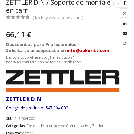
ZETTLER DIN / Soporte de montaje
en carril
( No hay valoraciones aún. )
0
out of 5
66,11
€
Descuentos para Profesionales!!
Solicita tu presupuesto en
info@zekuritt.com
Envíos a todo el mundo. ¿Tienes dudas?
Ponte en contacto con nosotros. Escríbenos.
ZETTLER DIN
Código de producto: 547.004.002
SKU:
547.004.002
Categorías:
Tarjeta de Interface de Comunicación
,
Zettler
Etiqueta:
Zettler