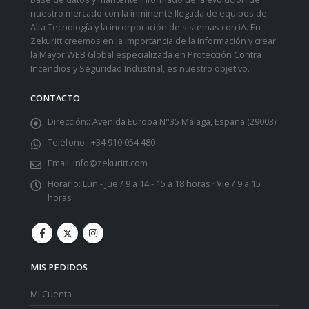
nuestro mercado con la inminente llegada de equipos de
Alta Tecnología y la incorporación de sistemas con iA. En
Zekuritt creemos en la importancia de la Información y crear
la Mayor WEB Global especializada en Protección Contra
Incendios y Seguridad Industrial, es nuestro objetivo.
CONTACTO
Dirección::
Avenida Europa N°35 Málaga, España (29003)
Teléfono::
+34 910 054 480
Email:
info@zekuritt.com
Horario:
Lun - Jue / 9 a 14 - 15 a 18 horas · Vie / 9 a 15
horas
MIS PEDIDOS
Mi Cuenta