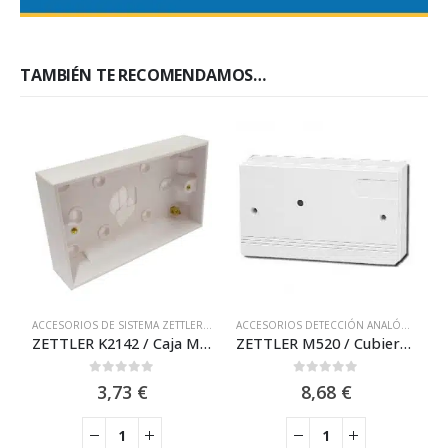
TAMBIÉN TE RECOMENDAMOS…
ACCESORIOS DE SISTEMA ZETTLER
,
ACCESORIOS DETECCIÓN ANALÓGICA
,
ACCESORIOS DETECCIÓN ANALÓGICA
MÓDULO
,
SI
ZETTLER K2142 / Caja MK de plástico blanco para montaje en superficie
ZETTLER M520 / Cubierta auxiliar
0
out of 5
0
out of 5
3,73
€
8,68
€