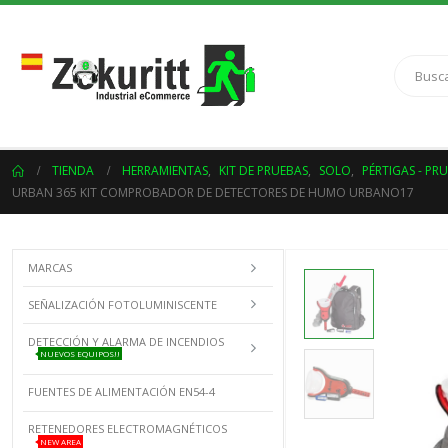
TIENDA
HERRAMIENTAS
,
KIT DE PRUEBAS
,
SOLO
,
PÉRTIGAS - PR
URBAN 365 KIT COMPROBADOR DE DETECTORES DE HUMO URBANO17
MARCAS
SEÑALIZACIÓN FOTOLUMINISCENTE
DETECCIÓN Y ALARMA DE INCENDIOS
NUEVOS EQUIPOS!!
FUENTES DE ALIMENTACIÓN EN54-4
RETENEDORES ELECTROMAGNÉTICOS
NEW AREA