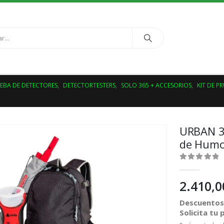
UEBA DE DETECTORES
,
DETECTORTESTERS
,
SOLO 365 + ACCESORIOS
,
KIT DE P
URBAN 3
de Humo
0
out of 5
2.410,
Descuentos 
Solicita tu