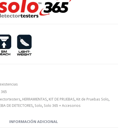
 existencias
 365
ectortesters
,
HERRAMIENTAS
,
KIT DE PRUEBAS
,
Kit de Pruebas Solo
,
UEBA DE DETECTORES
,
Solo
,
Solo 365 + Accesorios
INFORMACIÓN ADICIONAL