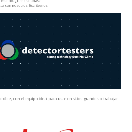
el mundo. ¿Tienes dudas?
to con nosotros. Escríbenos.
exible, con el equipo ideal para usar en sitios grandes o trabajar