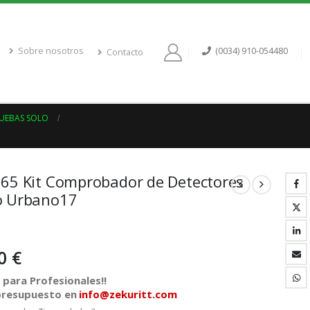
Sobre nosotros
(0034) 910-054480
Contacto
RUEBAS SOLO
65 Kit Comprobador de Detectores
 Urbano17
00
€
para Profesionales!!
 presupuesto en
info@zekuritt.com