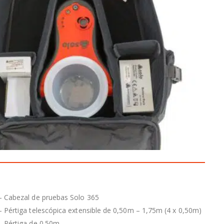
– Cabezal de pruebas Solo 365
– Pértiga telescópica extensible de 0,50m – 1,75m (4 x 0,50m)
– Pértiga de 0.50m