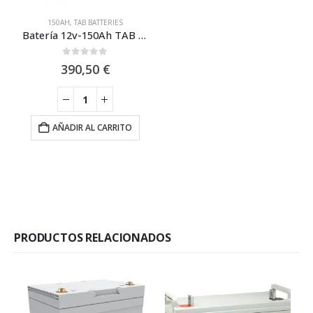
150AH
,
TAB BATTERIES
Batería 12v-150Ah TAB 5G 5GFT150 Front Terminal
0
out of 5
390,50
€
AÑADIR AL CARRITO
PRODUCTOS RELACIONADOS