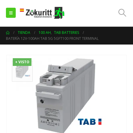
TIENDA
100 AH
,
TAB BATTERIES
BATERÍA 12V-100AH TAB 5G 5GFT100 FRONT TERMINAL
+ VISTO